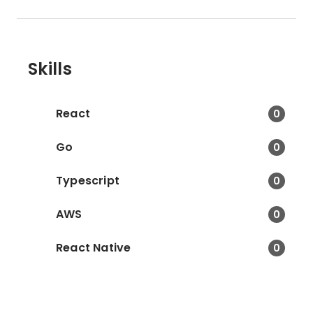
Skills
React
0
Go
0
Typescript
0
AWS
0
React Native
0