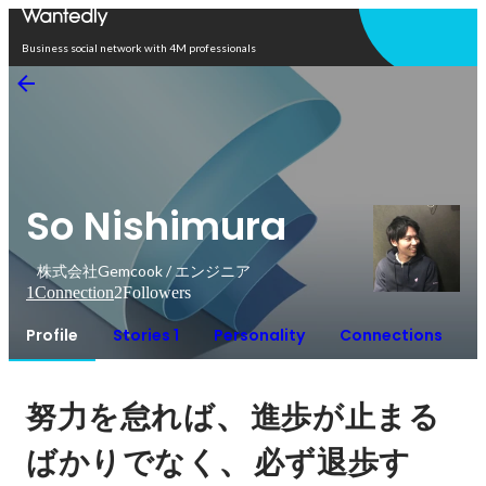
Open in app
Business social network with 4M professionals
So Nishimura
株式会社Gemcook / エンジニア
1
Connection
2
Followers
Profile
Stories 1
Personality
Connections
、
努力を怠れば
進歩が止まる
、
ばかりでなく
必ず退歩す