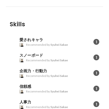
Skills
愛されキャラ
1
Recommended by
Syuhei Sakae
スノーボード
1
Recommended by
Syuhei Sakae
企画力・行動力
1
Recommended by
Syuhei Sakae
信頼感
1
Recommended by
Syuhei Sakae
人事力
1
Recommended by
Syuhei Sakae