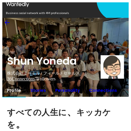
Open in app
Business social network with 4M professionals
Shun Yoneda
株式会社ミーミル / フィールドセールス
36
Connections
7
Followers
Profile
Stories
Personality
Connections
、
すべての人生に
キッカケ
。
を