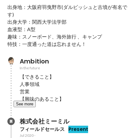
出身地：大阪府羽曳野市(ダルビッシュと古墳が有名で
す) 

出身大学：関西大学法学部 

血液型：A型 

趣味：スノーボード、海外旅行 、キャンプ

特技：一度通った道は忘れません！ 
Ambition
In the future
【できること】

人事領域

営業

【興味のあること】
See more
株式会社ミーミル
フィールドセールス
Present
Jul 2020
-