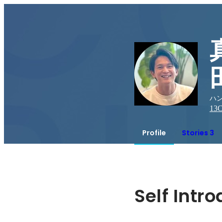
ハン
13
C
Profile
Stories 3
Self Intr