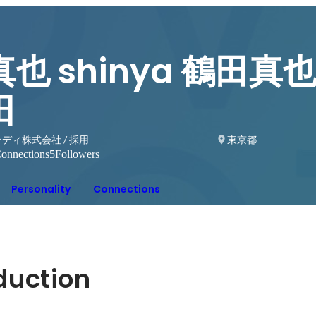
真也 shinya 鶴田真也
田
ディ株式会社 / 採用
東京都
onnections
5
Followers
Personality
Connections
oduction