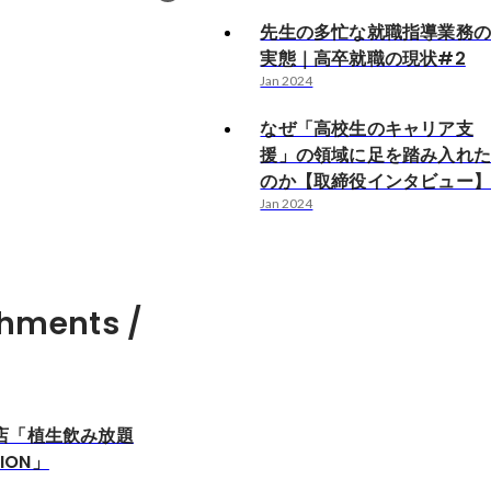
先生の多忙な就職指導業務
実態｜高卒就職の現状#2
Jan 2024
なぜ「高校生のキャリア支
援」の領域に足を踏み入れ
のか【取締役インタビュー
Jan 2024
hments /
店「植生飲み放題
TION」