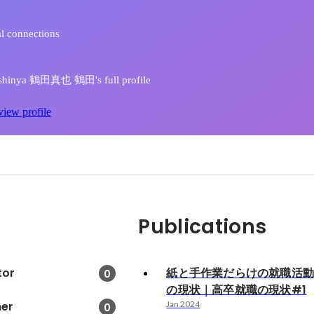
l connections
hinya 鶴田真也 鶴田's full profile
view profile
Publications
tor
紙と手作業だらけの就職活
0
の現状｜高卒就職の現状#1
ner
Jan 2024
0