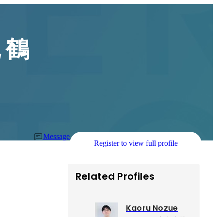
 鶴
Message
Register to view full profile
Related Profiles
Kaoru Nozue