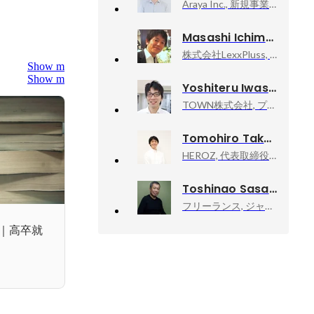
Araya Inc., 新規事業部・プロダクトマネージャー
Masashi Ichimura
株式会社LexxPluss, リクルーティングマネージャー
Show more
Show more
Yoshiteru Iwasaki
TOWN株式会社, プロダクトマネージャー
Tomohiro Takahashi
HEROZ, 代表取締役 Co-CEO
Toshinao Sasaki
フリーランス, ジャーナリスト・作家
｜高卒就