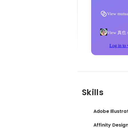
View mutua
View 真也 s
Log in to 
Skills
Adobe Illustra
Affinity Desig