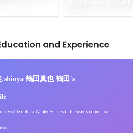
足を踏み入れたのか【取締役
ー】
Jan 2024
Hidden: Education and Experience	
也 shinya 鶴田真也 鶴田's
ile
n is visible only to Wantedly users or the user’s connections
osts