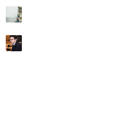
の
た
】