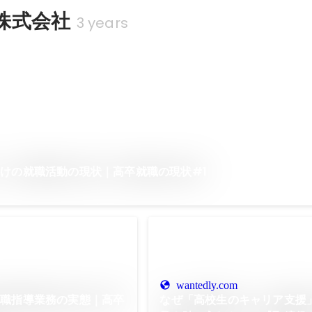
株式会社
3 years
けの就職活動の現状｜高卒就職の現状#1
wantedly.com
就職指導業務の実態｜高卒
なぜ「高校生のキャリア支援