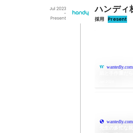
ハンディ
Jul 2023
-
Present
採用
Present
wantedly.com
紙と手作業だら
Jan 2024
wantedly.com
先生の多忙な