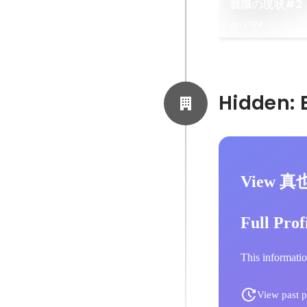
就職の現状#2
Jan 2024
View 真
Full Prof
This informatio
View past p