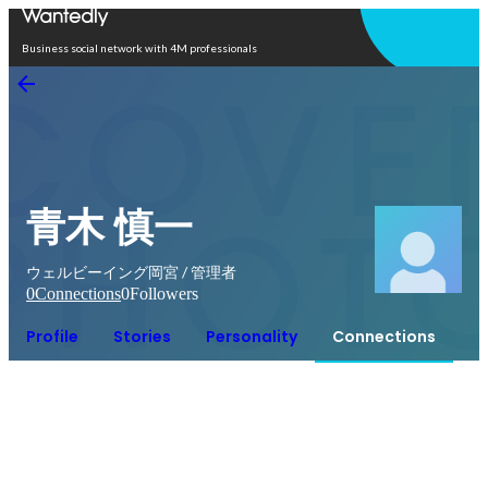
Open in app
Business social network with 4M professionals
青木 慎一
ウェルビーイング岡宮 / 管理者
0
Connections
0
Followers
Profile
Stories
Personality
Connections