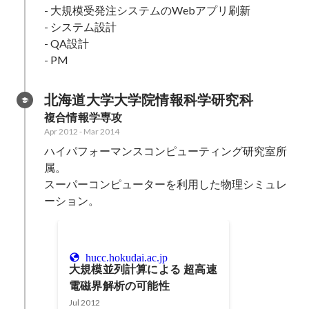
- 大規模受発注システムのWebアプリ刷新

- システム設計

- QA設計

- PM
北海道大学大学院情報科学研究科
複合情報学専攻
Apr 2012
-
Mar 2014
ハイパフォーマンスコンピューティング研究室所
属。

スーパーコンピューターを利用した物理シミュレ
ーション。
hucc.hokudai.ac.jp
大規模並列計算による 超高速
電磁界解析の可能性
Jul 2012