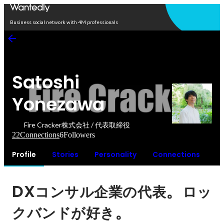
Open in app
Business social network with 4M professionals
Satoshi
Yonezawa
Fire Cracker株式会社 / 代表取締役
22
Connections
6
Followers
Profile
Stories
Personality
Connections
DX
。
コンサル企業の代表
ロッ
。
クバンドが好き