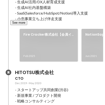
- 生成AI活用/DX人材育成支援

- 生成AI社内基盤構築

- SaaS(Salesforce/HubSpot/Notion)導入支援

- 小売事業立ち上げ伴走支援
See more
Fire Cracker株式会社【会員イ
NotionSap
ンタビュー】
Feb 2025
Jun 2021
HITOTSU株式会社
CTO
Dec 2019
-
May 2020
- スタートアップ共同創業(渋谷)

- 新規事業 / プロダクト開発

- 戦略コンサルティング
