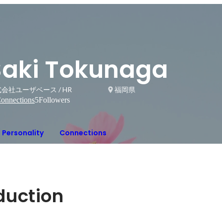
Saki Tokunaga
会社ユーザベース / HR
福岡県
onnections
5
Followers
Personality
Connections
oduction