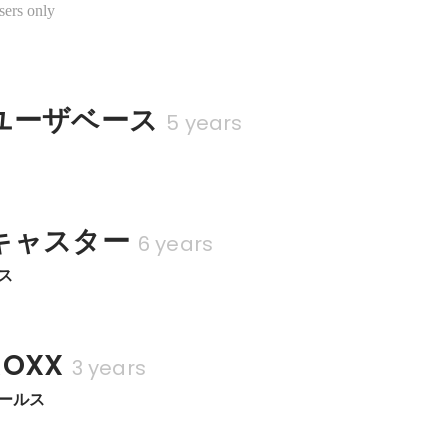
sers only
ユーザベース
5 years
キャスター
6 years
ス
OXX
3 years
セールス