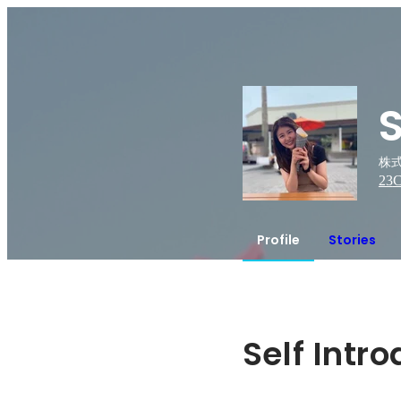
株式
23
C
Profile
Stories
Self Intr