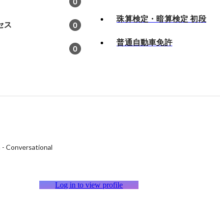
0
珠算検定・暗算検定 初段
セス
0
普通自動車免許
0
h
-
Conversational
Log in to view profile