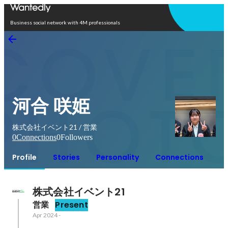
Open in app
Business social network with 4M professionals
河合 咲姫
株式会社イベント21 / 営業
0
Connections
0
Followers
Profile
Stories
Personality
Connections
株式会社イベント21
営業
Present
Apr 2024
-