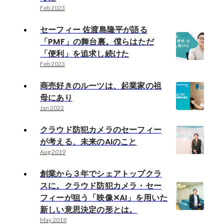
Feb 2023
セーフィー 佐渡島隆平が語る
「PMF」の舞台裏。僕らはただ
「便利」を追求し続けた
Feb 2023
商売好きのルーツは、起業家の祖
母にあり
Jan 2022
クラウド防犯カメラのセーフィー
が考える、未来のAIのこと
Aug 2019
創業から３年でシェアトップクラ
スに。クラウド防犯カメラ・セー
フィーが狙う「映像✕AI」を用いた
新しい意思決定の形とは。
May 2019