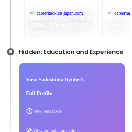
careerhack.en-japan.com
careerha
最初のハードウェア共同開発
セーフィー
で課題に直面…約6000万円
「PMF」
の損失。「セーフィー」PMF
だ「便利」
Feb 2023
Feb 2023
前夜は暗闇だった
Hidden: Education and Experience	
View Sadoshima Ryuhei's
Full Profile
View past posts
View mutual connections