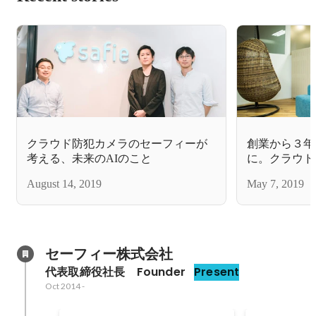
クラウド防犯カメラのセーフィーが
創業から３年
考える、未来のAIのこと
に。クラウド
ーが狙う「映
August 14, 2019
May 7, 2019
い意思決定の
セーフィー株式会社
代表取締役社長　Founder
Present
Oct 2014
-