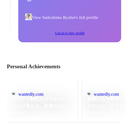
View Sadoshima Ryuhei's full profile
Log in to view profile
Personal Achievements
wantedly.com
wantedly.com
クラウド防犯カメラのセーフ
創業から３年でシ
ィーが考える、未来のAIのこ
クラスに。クラウ
と
ラ・セーフィーが
Aug 2019
May 2019
✕AI」を用いた新
定の形とは。