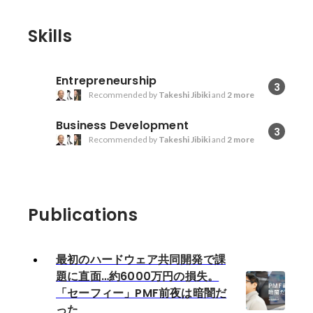
Skills
Entrepreneurship
3
Recommended by
Takeshi Jibiki
and
2 more
Business Development
3
Recommended by
Takeshi Jibiki
and
2 more
Publications
最初のハードウェア共同開発で課
題に直面…約6000万円の損失。
「セーフィー」PMF前夜は暗闇だ
った