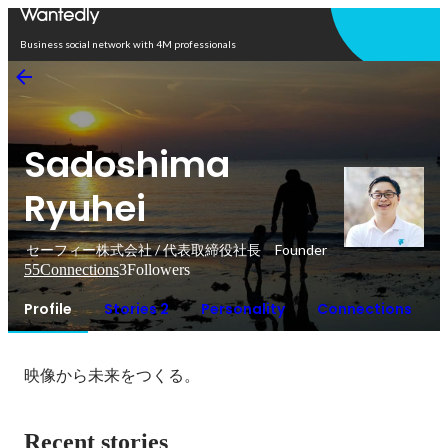
Open in app
Business social network with 4M professionals
Sadoshima
Ryuhei
セーフィー株式会社 / 代表取締役社長 Founder
55
Connections
3
Followers
Profile
Stories 2
Personality
Connections
映像から未来をつくる。
Recent stories