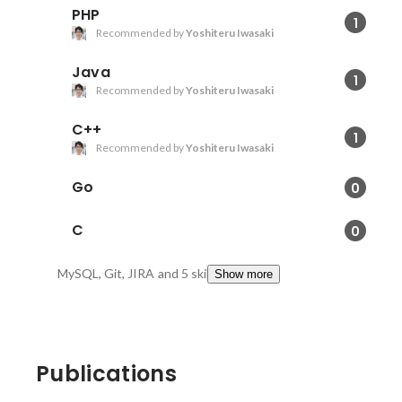
PHP
1
Recommended by
Yoshiteru Iwasaki
Java
1
Recommended by
Yoshiteru Iwasaki
C++
1
Recommended by
Yoshiteru Iwasaki
Go
0
C
0
MySQL, Git, JIRA
and 5 skills
Show more
Publications