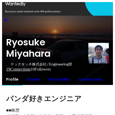
Open in app
Business social network with 4M professionals
Ryosuke
Miyahara
テックタッチ株式会社 / Engineering部
19
Connections
10
Followers
Profile
Stories
Personality
Connections
パンダ好きエンジニア
■■略歴
