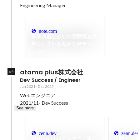
Engineering Manager
note.com
事業共感と会社の雰囲気を大
事にしている私がなぜテック
タッチを選んだのか | 入社2
Apr 2026
ヶ月での振り返り｜
pandineer
atama plus株式会社
Dev Success / Engineer
Jun 2021
-
Dec 2025
Webエンジニア

2021/11- Dev Success
See more
zenn.dev
zenn.dev
atama plusエンジニア達の
自動テスト