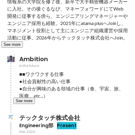
情報系の大学院を修了後、新卒で大手精密機器メーカー
に入社。その後ぐるなび、マネーフォワードにてWeb
開発に従事する傍ら、エンジニアリングマネージャーや
エンジニア採用も経験。2021年にatama plusへJoinし、
マネジメント役割として主にエンジニア組織運営や採用
活動に従事。2026年からテックタッチ株式会社へJoin。
See more
Ambition
In the future
■■ワクワクする仕事

●社会貢献性の高い仕事

●自分が興味のある領域の仕事（食、宇宙、旅、
医療、etc...）
See more
テックタッチ株式会社
Engineering部
Present
Mar 2026
-