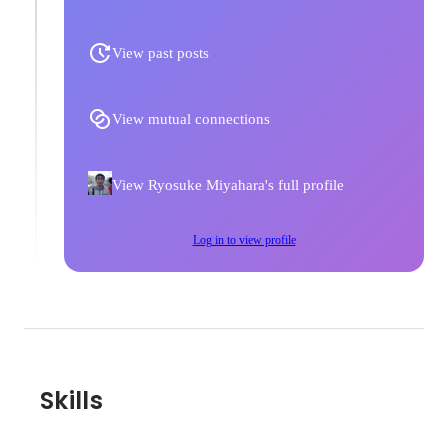
View past posts
View mutual connections
View Ryosuke Miyahara's full profile
Log in to view profile
Skills