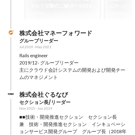
ギルド活動のご紹介〜2024
にやったこ
夏版〜
Aug 2024
Dec 2023
株式会社マネーフォワード
グループリーダー
Jul 2019
-
May 2021
Rails engineer

2019/12- グループリーダー

主にクラウド会計システムの開発および開発チー
ムのマネジメント
株式会社ぐるなび
セクション長/リーダー
Nov 2015
-
Jun 2019
■■技術・開発推進セクション　セクション長　
兼　技術・開発推進セクション　インキュベーシ
ョンサービス開発グループ　グループ長（2018年