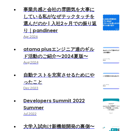
事業共感と会社の雰囲気を大事に
している私がなぜテックタッチを
選んだのか | 入社2ヶ月での振り返
り｜pandineer
Apr 2026
atama plusエンジニア達のギル
ド活動のご紹介〜2024夏版〜
Aug 2024
自動テストを充実させるためにや
ったこと
Dec 2023
Developers Summit 2022
Summer
Jul 2022
大学入試向け新機能開発の裏側〜