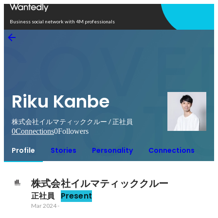
Open in app
Business social network with 4M professionals
Riku Kanbe
株式会社イルマティッククルー / 正社員
0
Connections
0
Followers
Profile
Stories
Personality
Connections
株式会社イルマティッククルー
正社員
Present
Mar 2024
-