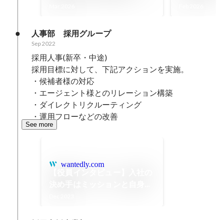
エンジニア組織のDev HRが
ジャーが、
Mar 2026
Feb 2026
描く、組織と人の理想的な関
クで“本気
係とは？
理由
人事部　採用グループ
Sep 2022
採用人事(新卒・中途)

採用目標に対して、下記アクションを実施。

・候補者様の対応

・エージェント様とのリレーション構築

・ダイレクトリクルーティング

・運用フローなどの改善
See more
wantedly.com
【役員インタビュー】入社の
決め手はミッションと自身の
人生が重なったこと。CROと
Dec 2023
して活躍する田中が感じるリ
ーディングマークの魅力とは