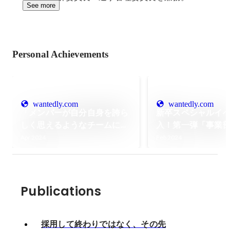
See more
Personal Achievements
wantedly.com
wantedly.com
「メンバーが自分自身を誇ら
新卒スペシャルイ
しく思えるようなチームに」
入！第一弾「事業
新任マネージャーが語る組
との特別座談会～
Apr 2024
Feb 2024
織・メンバーに対しての想い
～」
と意気込み
Publications
採用して終わりではなく、その先