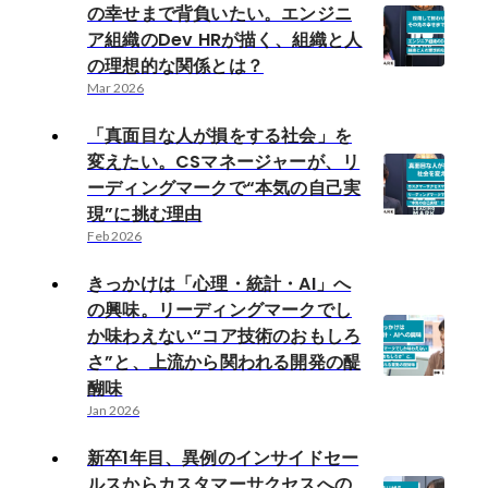
の幸せまで背負いたい。エンジニ
ア組織のDev HRが描く、組織と人
の理想的な関係とは？
Mar 2026
「真面目な人が損をする社会」を
変えたい。CSマネージャーが、リ
ーディングマークで“本気の自己実
現”に挑む理由
Feb 2026
きっかけは「心理・統計・AI」へ
の興味。リーディングマークでし
か味わえない“コア技術のおもしろ
さ”と、上流から関われる開発の醍
醐味
Jan 2026
新卒1年目、異例のインサイドセー
ルスからカスタマーサクセスへの