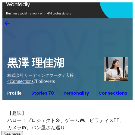
Open in app
Business social network with 4M professionals
黒澤 理佳湖
株式会社リーディングマーク / 広報
4
Connections
7
Followers
Profile
Stories 70
Personality
Connections
【趣味】

ハロー！プロジェクト🎤、ゲーム🎮、ピラティス🧘‍♂️、
カメラ📸、パン屋さん巡り🍞
See more