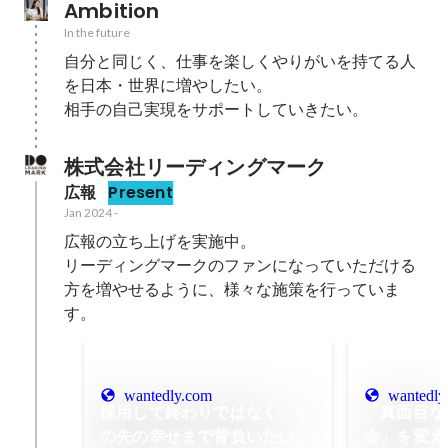
Ambition
In the future
自分と同じく、仕事を楽しくやりがいを持てる人
を日本・世界に増やしたい。

株式会社リーディングマーク
広報
Present
Jan 2024
-
広報の立ち上げを実施中。

リーディングマークのファンになっていただける
方を増やせるように、様々な施策を行っていま
す。
wantedly.com
wantedly
採用して終わりではなく、そ
「真面目な
の先の幸せまで背負いたい。
会」を変え