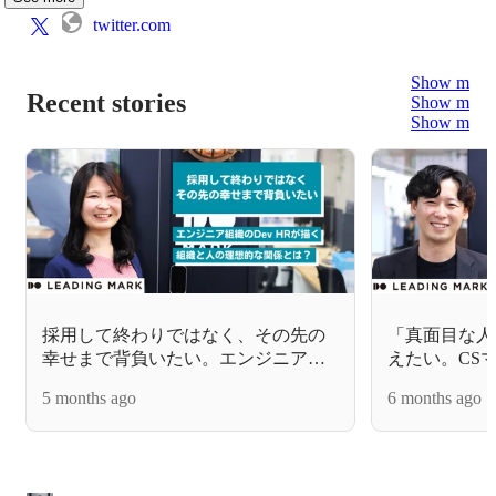
twitter.com
Show more
Recent stories
Show more
Show more
採用して終わりではなく、その先の
「真面目な人
幸せまで背負いたい。エンジニア組
えたい。CS
織のDev HRが描く、組織と人の理想
ィングマーク
5 months ago
6 months ago
的な関係とは？
挑む理由