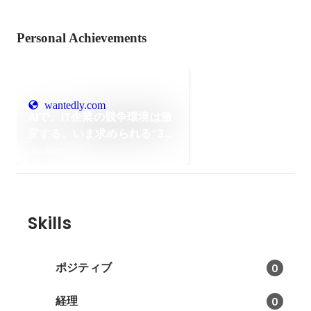
Personal Achievements
wantedly.com
AIで、IT企業の競争環境は激
変する。いま求められる“3つ
の戦略”と、私たちが一緒に
Dec 2025
働きたい理由
Skills
ポジティブ
0
経理
0