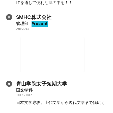
ITを通して便利な世の中を！！
SMHC株式会社
管理部
Present
Aug 2016
-
バックオフィス担当
会社設立当初からバックオフィス
全般を対応。
Aug 2016
青山学院女子短期大学
国文学科
1994
-
1995
日本文学専攻。上代文学から現代文学まで幅広く