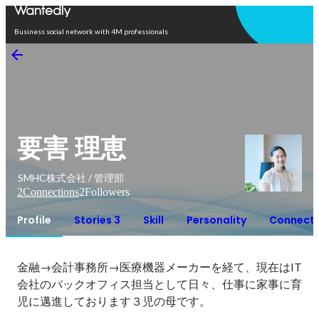
Open in app
Business social network with 4M professionals
要害 理恵
SMHC株式会社 / 管理部
2
Connections
2
Followers
Profile
Stories 3
Skill
Personality
Connecti
金融→会計事務所→医療機器メーカーを経て、現在はIT
会社のバックオフィス担当として日々、仕事に家事に育
児に邁進しております３児の母です。