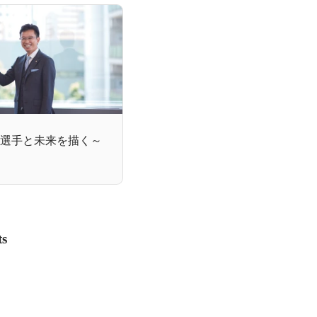
e ～飯塚選手と未来を描く～
ts