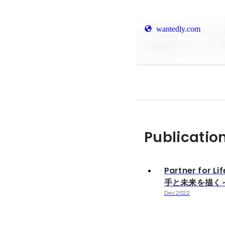
wantedly.com
Partner for L
Dec 2022
Publicatio
Partner for 
手と未来を描く
Dec 2022