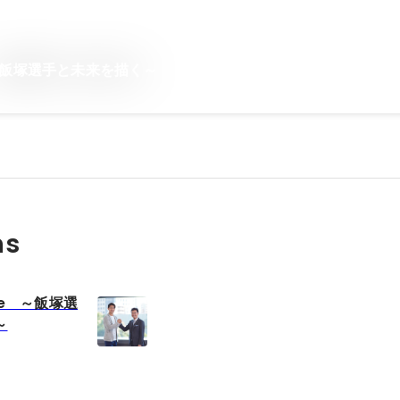
ife ～飯塚選手と未来を描く～
ns
Life ～飯塚選
～