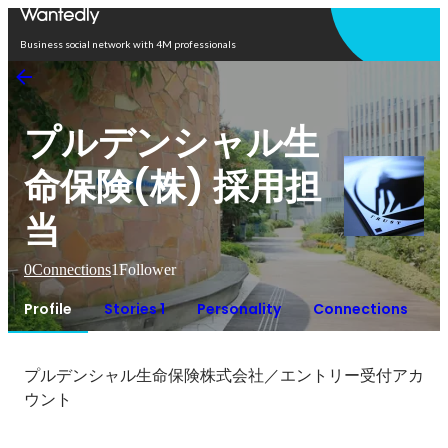
Open in app
Business social network with 4M professionals
プルデンシャル生
命保険(株) 採用担
当
0
Connections
1
Follower
Profile
Stories 1
Personality
Connections
プルデンシャル生命保険株式会社／エントリー受付アカ
ウント