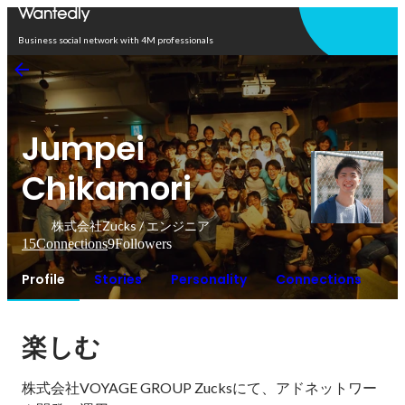
Open in app
Business social network with 4M professionals
Jumpei
Chikamori
株式会社Zucks / エンジニア
15
Connections
9
Followers
Profile
Stories
Personality
Connections
楽しむ
株式会社VOYAGE GROUP Zucksにて、アドネットワー