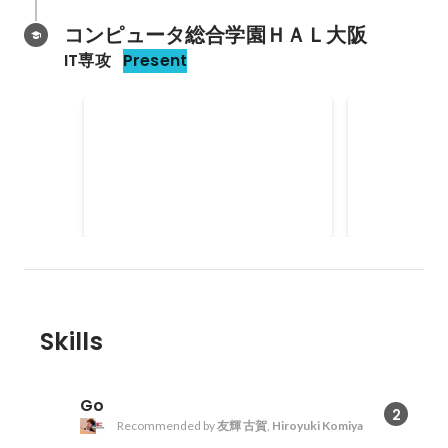
コンピュータ総合学園ＨＡＬ大阪
IT専攻
Present
2017 HAL EVENT WEEK 金賞
2015 HAL E
Skills
Go
2
Recommended by
友輝 古賀
,
Hiroyuki Komiya