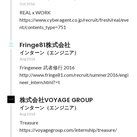
Oct 2016
REAL x WORK

https://www.cyberagent.co.jp/recruit/fresh/real/eve
nt/contents_type=751
Fringe81株式会社
インターン（エンジニア）
Aug 2016
Fringeneer 武者修行 2016

http://www.fringe81.com/recruit/summer2016/engi
neer_intern.html?=t
株式会社VOYAGE GROUP
インターン（エンジニア）
Aug 2016
Treasure

https://voyagegroup.com/internship/treasure/