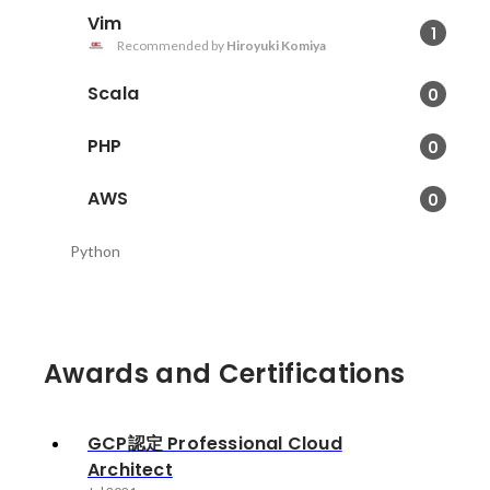
Vim
1
Recommended by
Hiroyuki Komiya
Scala
0
PHP
0
AWS
0
Python
Awards and Certifications
GCP認定 Professional Cloud
Architect