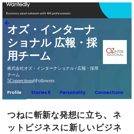
Open in app
Business social network with 4M professionals
オズ・インターナ
ショナル 広報・採
用チーム
株式会社オズ・インターナショナル / 広報・採用
チーム
5
Connections
6
Followers
Profile
Stories 6
Personality
Connections
、
つねに斬新な発想に立ち
ネ
ットビジネスに新しいビジネ