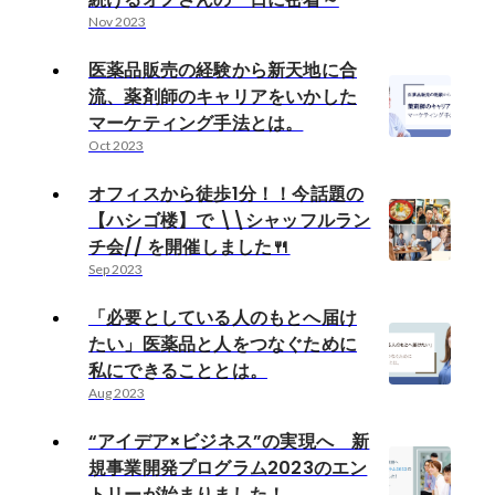
Nov 2023
医薬品販売の経験から新天地に合
流、薬剤師のキャリアをいかした
マーケティング手法とは。
Oct 2023
オフィスから徒歩1分！！今話題の
【ハシゴ楼】で \\シャッフルラン
チ会// を開催しました🍴
Sep 2023
「必要としている人のもとへ届け
たい」医薬品と人をつなぐために
私にできることとは。
Aug 2023
“アイデア×ビジネス”の実現へ 新
規事業開発プログラム2023のエン
トリーが始まりました！