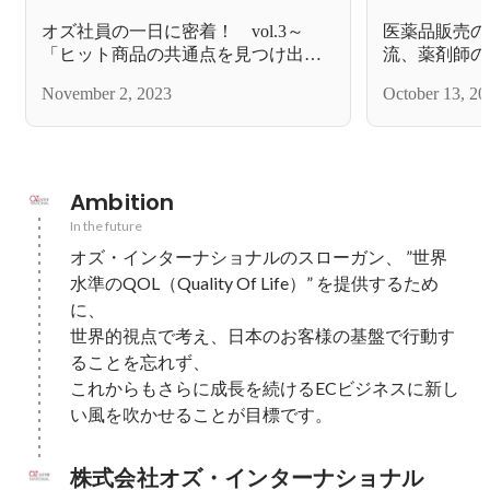
オズ社員の一日に密着！ vol.3～
医薬品販売の
「ヒット商品の共通点を見つけ出
流、薬剤師の
す」マーケターとして日々進化を続
ーケティング
November 2, 2023
October 13, 20
けるオノさんの一日に密着～
Ambition
In the future
オズ・インターナショナルのスローガン、 ”世界
水準のQOL（Quality Of Life）” を提供するため
に、

世界的視点で考え、日本のお客様の基盤で行動す
ることを忘れず、

これからもさらに成長を続けるECビジネスに新し
株式会社オズ・インターナショナル