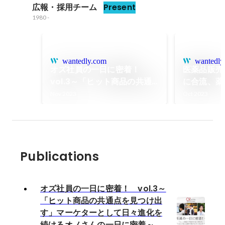
広報・採用チーム
Present
1980
-
wantedly.com
wantedly
オズ社員の一日に密着！
医薬品販売
vol.3～「ヒット商品の共通
に合流、薬
点を見つけ出す」マーケター
いかしたマ
Nov 2023
Oct 2023
として日々進化を続けるオノ
とは。
さんの一日に密着～
Publications
オズ社員の一日に密着！ vol.3～
「ヒット商品の共通点を見つけ出
す」マーケターとして日々進化を
続けるオノさんの一日に密着～