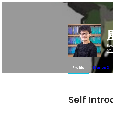
株式
9
Co
Profile
Stories 2
Self Intr