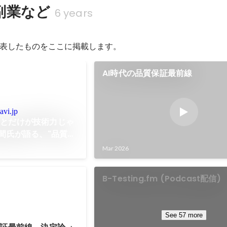
副業など
6 years
表したものをここに掲載します。
AI時代の品質保証最前線
avi.jp
ことだけが技術力じゃ
風間氏が語る、"品質を
ニアの仕事 - アン
Mar 2026
- エンジニアのこと、
ら。
B-Testing.fm (Podcast配信)
See 57 more