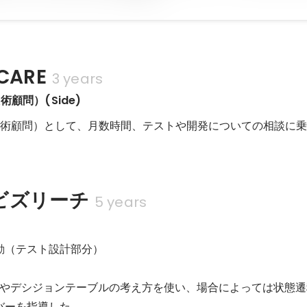
CARE
3 years
術顧問）(Side)
技術顧問）として、月数時間、テストや開発についての相談に
ビズリーチ
5 years
動（テスト設計部分）

やデシジョンテーブルの考え方を使い、場合によっては状態遷
バーを指導した