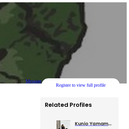
Message
Register to view full profile
Related Profiles
Kunio Yamamoto