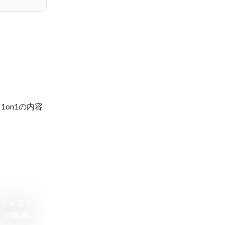
on1の内容
フト＝スク
」の呪縛を