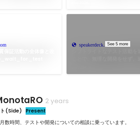
繋ぐ〜
解く。アジャイルな開発を止
May 2026
h_talk
に、10Xで挑んだ「右側のし
消記 #scrumniigata
See 5 more
com
speakerdeck.com
品質保証活動の全体像と改
シフトライトなテスト活動を
_wait_for_test
ことで、無理な開発をせず、
トせず、顧客をビックリさせ
Jan 2025
クトを作り上げているお話
#RSGT2025 / Shift Right
onotaRO
2 years
(Side)
Present
月数時間、テストや開発についての相談に乗っています。