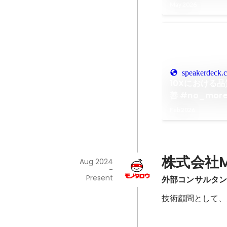
証のバトンを
May 2026
#genda_tec
speakerdeck.
10Xにおける
善 #no_more
Feb 2026
株式会社M
Aug 2024
-
Present
外部コンサルタント
技術顧問として、