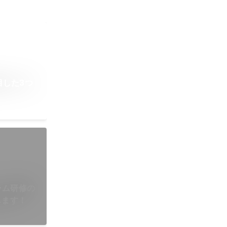
目した3つ
クラム研修の
します！