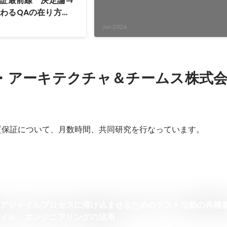
保証最前線 決定論→
わるQAの在り方
ー動画）
Jan 2026
・アーキテクチャ＆チームス株式
る品質保証について、月数時間、共同研究を行なっています。
をアジャイルプロセスに溶け込ませるためのテスト活動の再構
ャイル・エンジニアリングの活用