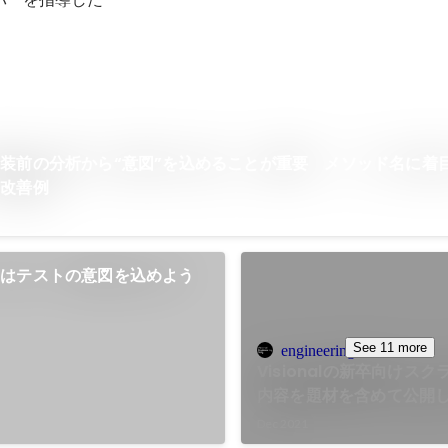
装前の分析から“意図”を込めることが重要 メソッド名に着
ド改善例
にはテストの意図を込めよう
See 11 more
engineering.visional.inc
Visionalの新卒向けス
内容を題材を含めて公開
Dec 2021