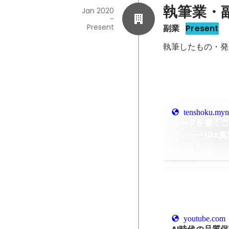
執筆業・
Jan 2020
-
Present
副業
Present
執筆したもの・発
tenshoku.myn
コードを書く
ないーー10X
設計する"エンジ
Jul 2026
ドエンジニア 
エンジニアか
youtube.com