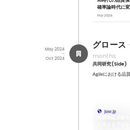
AI時代の品質
確率論時代に変
（インタビュ
Mar 2026
グロース
May 2024
-
months
Oct 2024
共同研究(Side)
Agileにおけ
juse.jp
品質保証活動
を支えるアジ