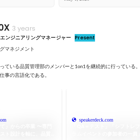
0X
3 years
　エンジニアリングマネージャー
Present
グマネジメント

っている品質管理部のメンバーと1on1を継続的に行っている。1
仕事の言語化である。
com
speakerdeck.com
て」からの卒業 〜専門
「QA＝テスト」「シフトレ
テスト設計を軸に、品質保
ラムイベントの参加者の一員