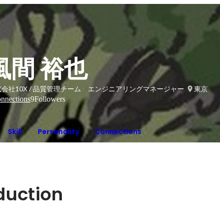
風間 裕也
会社10X / 品質管理チーム エンジニアリングマネージャー
東京
nnections
9
Followers
Skill
Personality
Connections
oduction