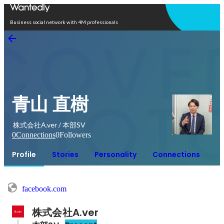
Open in app
Business social network with 4M professionals
青山 直樹
株式会社A.ver / 本部SV
0
Connections
0
Followers
Profile
Stories
Personality
Connections
facebook.com
株式会社A.ver