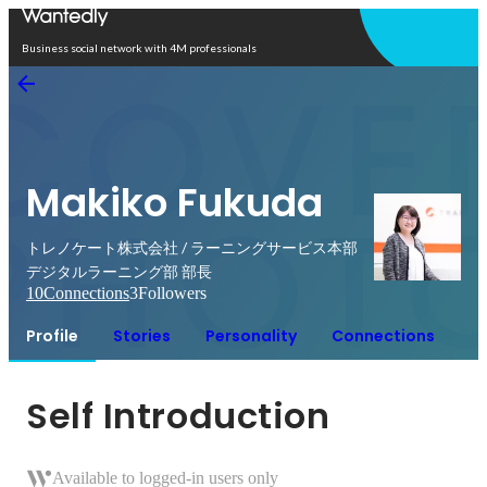
Open in app
Business social network with 4M professionals
Makiko Fukuda
トレノケート株式会社 / ラーニングサービス本部
デジタルラーニング部 部長
10
Connections
3
Followers
Profile
Stories
Personality
Connections
Self Introduction
Available to logged-in users only