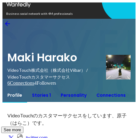
Open in app
Business social network with 4M professionals
Maki Harako
VideoTouch株式会社（株式会社Viibar） /
VideoTouchカスタマーサクセス
6
Connections
4
Followers
Profile
Stories 1
Personality
Connections
VideoTouchのカスタマーサクセスをしています、原子
（はらこ）です。
See more
twitter.com