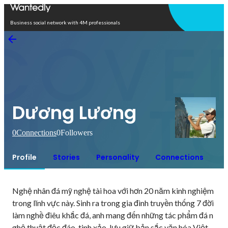
Open in app
Business social network with 4M professionals
Dương Lương
0
Connections
0
Followers
Profile
Stories
Personality
Connections
Nghệ nhân đá mỹ nghệ tài hoa với hơn 20 năm kinh nghiệm 
trong lĩnh vực này. Sinh ra trong gia đình truyền thống 7 đời 
làm nghề điêu khắc đá, anh mang đến những tác phẩm đá n
ghệ thuật độc đáo, tinh xảo, lưu giữ bản sắc văn hóa Việt.