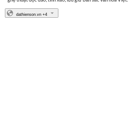
dathienson.vn
+4