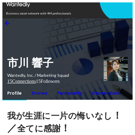
Open in app
Business social network with 4M professionals
市川 響子
Wantedly, Inc. / Marketing Squad
15
Connections
15
Followers
Profile
Stories
Personality
Connections
！
我が生涯に一片の悔いなし
／
！
全てに感謝