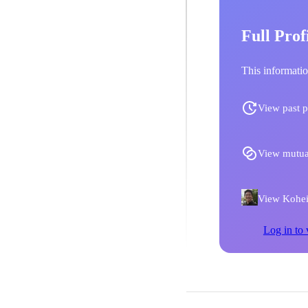
Full Prof
This informatio
View past p
View mutua
View Kohei 
Log in to 