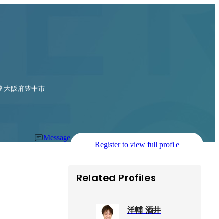
大阪府豊中市
Message
Register to view full profile
Related Profiles
洋輔 酒井