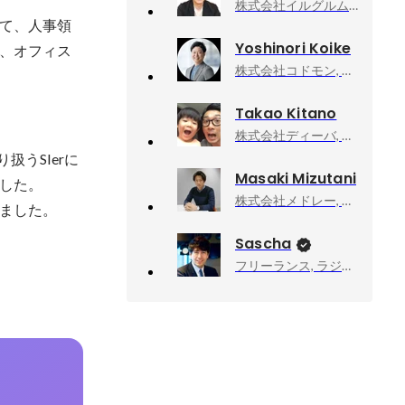
株式会社イルグルム, 人事部
て、人事領
Yoshinori Koike
、オフィス
株式会社コドモン, 代表取締役
Takao Kitano
株式会社ディーバ, 管理部採用課 アシスタントマネージャー
取り扱うSIerに
Masaki Mizutani
した。

株式会社メドレー, 患者プロダクト開発室 室長
ました。
Sascha
フリーランス, ラジオDJ・ナビゲーター