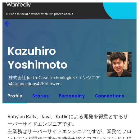
Open in app
Business social network with 4M professionals
Kazuhiro
Yoshimoto
株式会社 justInCaseTechnologies / エンジニア
54
Connections
42
Followers
Profile
Stories
Personality
Connections
Ruby on Rails、Java、Kotlinによる開発を得意とするサ
ーバーサイドエンジニアです。

主業務はサーバーサイドエンジニアですが、業務でフロ
ントエンド開発に携わる機会が多くフロントエンドも得