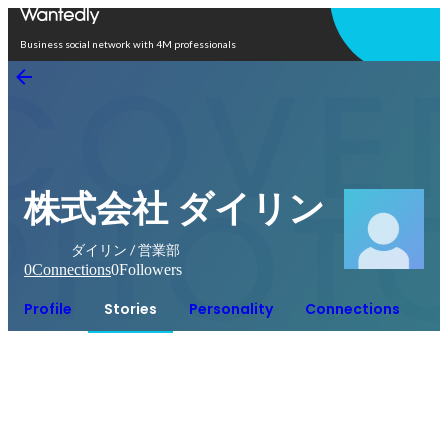
Open in app
Business social network with 4M professionals
株式会社 ダイリン
ダイリン / 営業部
0
Connections
0
Followers
Profile
Stories
Personality
Connections