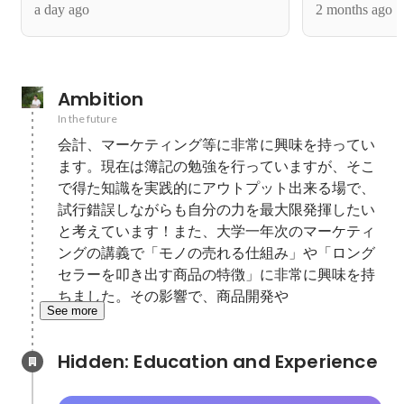
a day ago
2 months ago
戦。
ターの飽くな
Ambition
In the future
会計、マーケティング等に非常に興味を持ってい
ます。現在は簿記の勉強を行っていますが、そこ
で得た知識を実践的にアウトプット出来る場で、
試行錯誤しながらも自分の力を最大限発揮したい
と考えています！また、大学一年次のマーケティ
ングの講義で「モノの売れる仕組み」や「ロング
セラーを叩き出す商品の特徴」に非常に興味を持
ちました。その影響で、商品開発や
See more
Hidden: Education and Experience	