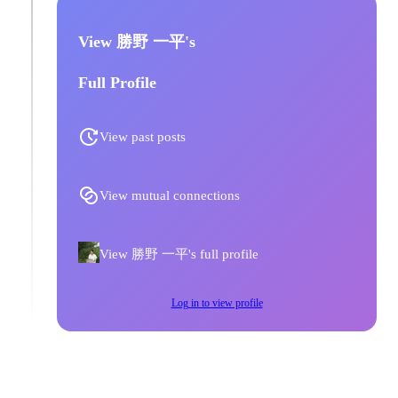
View 勝野 一平's
Full Profile
View past posts
View mutual connections
View 勝野 一平's full profile
Log in to view profile