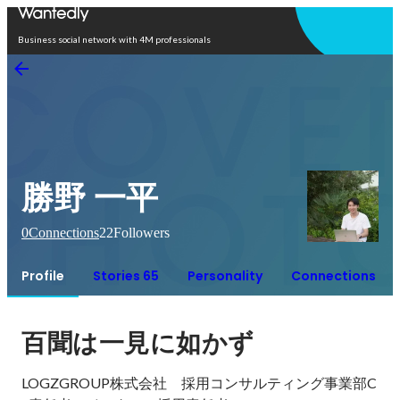
Open in app
Business social network with 4M professionals
勝野 一平
0
Connections
22
Followers
Profile
Stories 65
Personality
Connections
百聞は一見に如かず
LOGZGROUP株式会社　採用コンサルティング事業部C