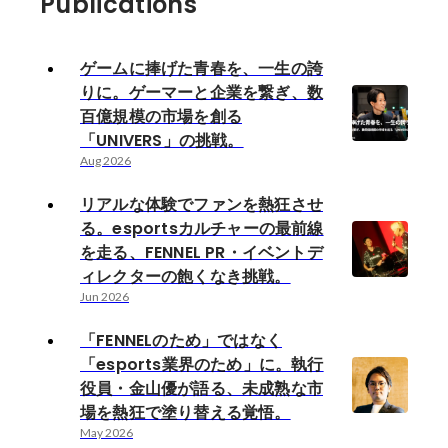
Publications
ゲームに捧げた青春を、一生の誇
りに。ゲーマーと企業を繋ぎ、数
百億規模の市場を創る
「UNIVERS」の挑戦。
Aug 2026
リアルな体験でファンを熱狂させ
る。esportsカルチャーの最前線
を走る、FENNEL PR・イベントデ
ィレクターの飽くなき挑戦。
Jun 2026
「FENNELのため」ではなく
「esports業界のため」に。執行
役員・金山優が語る、未成熟な市
場を熱狂で塗り替える覚悟。
May 2026