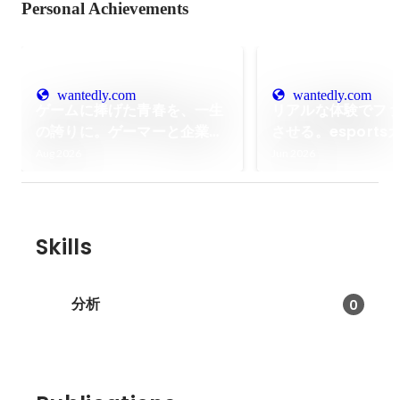
Personal Achievements
wantedly.com
wantedly.com
ゲームに捧げた青春を、一生
リアルな体験でフ
の誇りに。ゲーマーと企業を
させる。esport
繋ぎ、数百億規模の市場を創
の最前線を走る、FE
Aug 2026
Jun 2026
る「UNIVERS」の挑戦。
PR・イベントディ
飽くなき挑戦。
Skills
分析
0