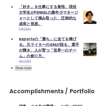
「好き」を仕事にする覚悟。現役
大学生がFENNELの最年少マネージ
ャーとして掴み取った、圧倒的な
成長と視座。
Feb 2026
esportsの「勝ち」に全てを捧げ
る。元ライターのGMが語る、選手
が輝き、人が育つ「世界一のチー
ム」の創り方。
Dec 2025
Show more
Accomplishments / Portfolio