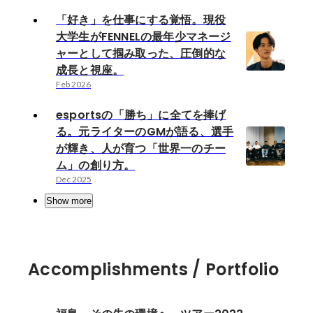
「好き」を仕事にする覚悟。現役
大学生がFENNELの最年少マネージ
ャーとして掴み取った、圧倒的な
成長と視座。
Feb 2026
esportsの「勝ち」に全てを捧げ
る。元ライターのGMが語る、選手
が輝き、人が育つ「世界一のチー
ム」の創り方。
Dec 2025
Show more
Accomplishments / Portfolio