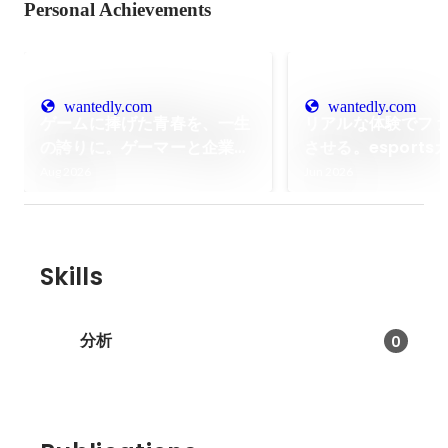
Personal Achievements
wantedly.com
wantedly.com
ゲームに捧げた青春を、一生
リアルな体験でフ
の誇りに。ゲーマーと企業を
させる。esport
繋ぎ、数百億規模の市場を創
の最前線を走る、FE
Aug 2026
Jun 2026
る「UNIVERS」の挑戦。
PR・イベントディ
飽くなき挑戦。
Skills
分析
0