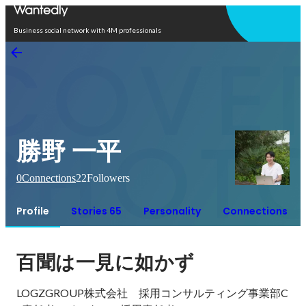
Open in app
Business social network with 4M professionals
勝野 一平
0
Connections
22
Followers
Profile
Stories 65
Personality
Connections
百聞は一見に如かず
LOGZGROUP株式会社　採用コンサルティング事業部C