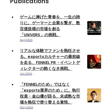
Publications
ゲームに捧げた青春を、一生の誇
りに。ゲーマーと企業を繋ぎ、数
百億規模の市場を創る
「UNIVERS」の挑戦。
Aug 2026
リアルな体験でファンを熱狂させ
る。esportsカルチャーの最前線
を走る、FENNEL PR・イベントデ
ィレクターの飽くなき挑戦。
Jun 2026
「FENNELのため」ではなく
「esports業界のため」に。執行
役員・金山優が語る、未成熟な市
場を熱狂で塗り替える覚悟。
May 2026