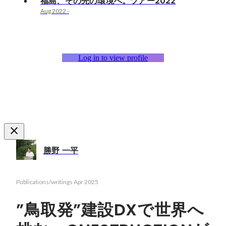
福島、その先の環境へ。ツアー2022
Aug 2022
-
Log in to view profile
勝野 一平
Publications/writings
Apr 2025
”鳥取発”建設DXで世界へ