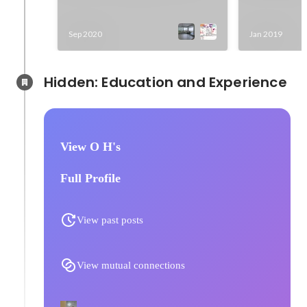
ト
Sep 2020
Jan 2019
Hidden: Education and Experience	
View O H's
Full Profile
View past posts
View mutual connections