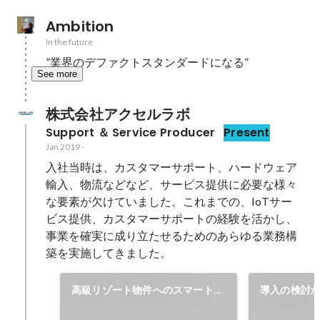
Ambition
In the future
”業界のデファクトスタンダードになる”
See more
株式会社アクセルラボ
Support ＆ Service Producer
Present
Jan 2019
-
入社当時は、カスタマーサポート、ハードウェア
輸入、物流などなど、サービス提供に必要な様々
な要素が欠けていました。これまでの、IoTサー
ビス提供、カスタマーサポートの経験を活かし、
事業を確実に成り立たせるためのあらゆる業務構
築を実施してきました。
高級リゾート物件へのスマートホ
導入の検討か
ーム導入監修
向けサポート