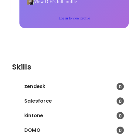
View O H's full profile
Log in to view profile
Skills
zendesk
0
Salesforce
0
kintone
0
DOMO
0