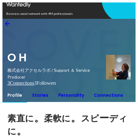
Open in app
Business social network with 4M professionals
O H
株式会社アクセルラボ / Support ＆ Service
Producer
3
Connections
3
Followers
Profile
Stories
Personality
Connections
。
。
ー
素直に
柔軟に
スピ
ディ
。
に