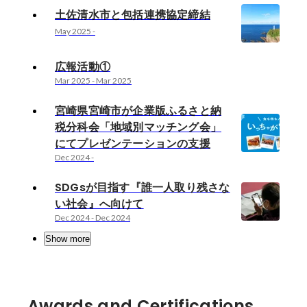
土佐清水市と包括連携協定締結
May 2025
-
広報活動①
Mar 2025
-
Mar 2025
宮崎県宮崎市が企業版ふるさと納
税分科会「地域別マッチング会」
にてプレゼンテーションの支援
Dec 2024
-
SDGsが目指す『誰一人取り残さな
い社会』へ向けて
Dec 2024
-
Dec 2024
Show more
Awards and Certifications