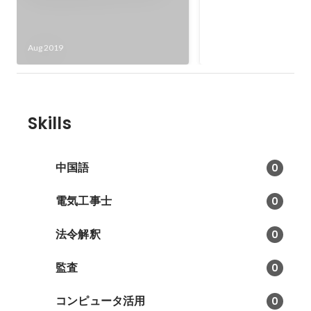
ードゲームを使ったワークショッ
SDGsの理解を深める
プイベントを開催
リテーター資格を個人
し、農林水産省にて勉
Apr 2017
-
Mar 2020
Aug 2019
（当時公益認定等委員
中）
Skills
中国語
0
電気工事士
0
法令解釈
0
監査
0
コンピュータ活用
0