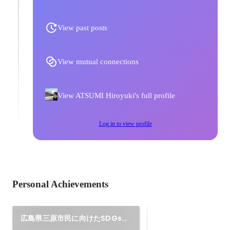
ください！
View past posts
View mutual connections
View ATSUMI Hiroyuki's full profile
Log in to view profile
Personal Achievements
SDGsファシリテ
広島県三原市民に向けたSDGsカ