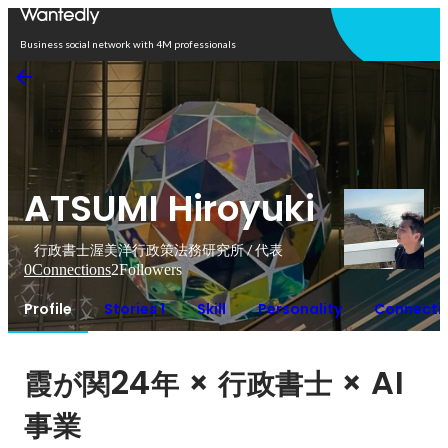
Open in app
Business social network with 4M professionals
ATSUMI Hiroyuki
行政書士渥美洋行政策法務研究所 / 代表
0
Connections
2
Followers
Profile
Stories 1
Skill
Personality
Connecti
24
 × 
 × AI
霞が関
年
行政書士
事業