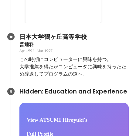
「あまのわ」のnoteにて、インタ
ビュー記事を公開していただきま
Jan 2026
した！ 昨年5月にアンバサダーに
なって以来、海士町の面白さにど
っぷりハマっていますが、まさか
日本大学鶴ヶ丘高等学校
400人近くいるアンバサダーの中
普通科
から2番目に紹介していただける
Apr 1994
-
Mar 1997
とは……！本当に光栄です。 イン
この時期にコンピューターに興味を持つ。

タビューでは、元官僚としての視
点も交えつつ、「なぜ海士町の仕
大学推薦を得たがコンピュータに興味を持ったた
組みが面白いのか」「離れていて
め辞退してプログラムの道へ。
もできる貢献とは何か」につい
て、かなり本音で語っています。
Hidden: Education and Experience	
「アンバサダーは、無理に距離を
詰めなくてもいい。いざという時
の『防災の備え』のような存在で
いい」 そんな、私なりの「長く続
く関係性の秘訣」もお話ししまし
View ATSUMI Hiroyuki's
た。 年末年始に島で過ごした時の
写真も載っています。ぜひご一読
Full Profile