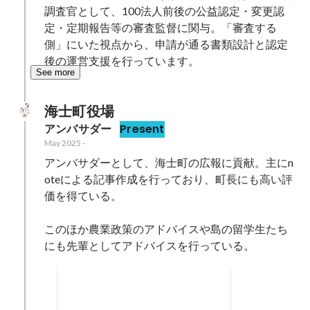
調査官として、100法人前後の公益認定・変更認
定・定期報告等の審査監督に関与。「審査する
側」にいた視点から、申請が通る書類設計と認定
後の運営支援を行っています。
See more
海士町役場
アンバサダー
Present
May 2025
-
アンバサダーとして、海士町の広報に貢献。主にn
oteによる記事作成を行っており、町長にも高い評
価を得ている。

このほか農業政策のアドバイスや島の留学生たち
にも先輩としてアドバイスを行っている。
アンバサダー活動インタビュ
ー
海士町の関係人口コミュニティ