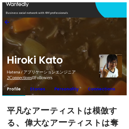
Open in app
Business social network with 4M professionals
Hiroki Kato
Hatena / アプリケーションエンジニア
2
Connections
0
Followers
Profile
Stories
Personality
Connections
ー
平凡なア
ティストは模倣す
、
ー
る
偉大なア
ティストは奪