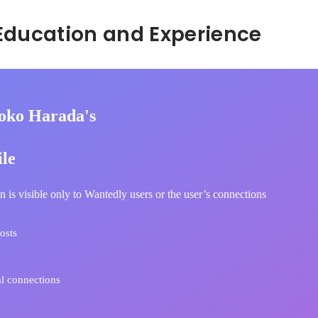
Hidden: Education and Experience	
oko Harada's
ile
n is visible only to Wantedly users or the user’s connections
osts
l connections