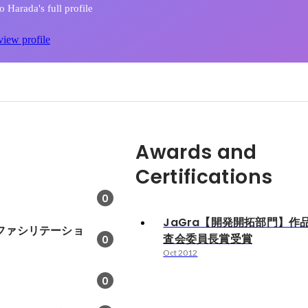
 Harada's full profile
view profile
Awards and
Certifications
0
JaGra【開発開拓部門】作
ファシリテーショ
査会委員長賞受賞
0
Oct 2012
0