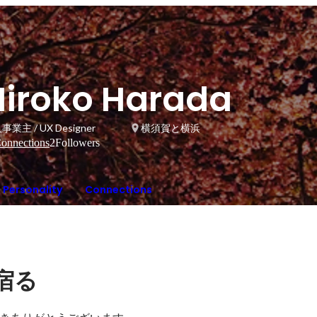
Hiroko Harada
事業主 / UX Designer
横須賀と横浜
onnections
2
Followers
Personality
Connections
宿る