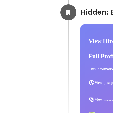
View Hir
Full Prof
This informatio
View past p
View mutua