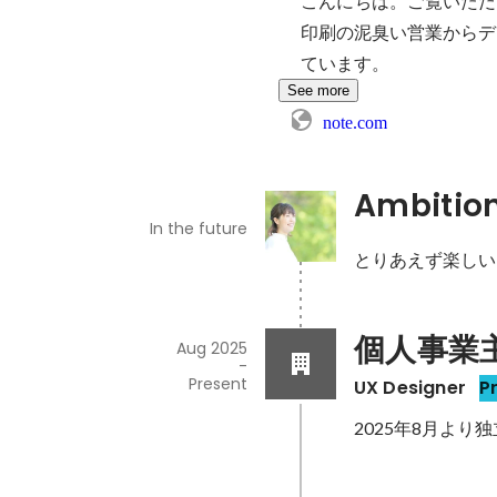
こんにちは。ご覧いただ
印刷の泥臭い営業からデ
ています。
See more
note.com
Ambitio
In the future
とりあえず楽しい
個人事業
Aug 2025
-
Present
UX Designer
P
2025年8月より