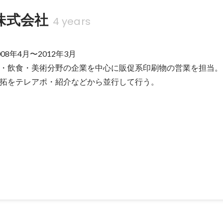
株式会社
4 years
8年4月〜2012年3月

・飲食・美術分野の企業を中心に販促系印刷物の営業を担当。

拓をテレアポ・紹介などから並⾏して⾏う。
発開拓部門】作品展 審査会委員長賞受賞