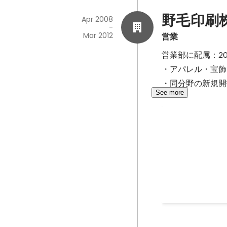
野毛印刷
Apr 2008
-
Mar 2012
営業
営業部に配属：200
・アパレル・宝飾
・同分野の新規開
See more
JaGra【開
Oct 2012