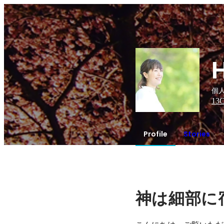
個人
13
C
Profile
Stories
神は細部に