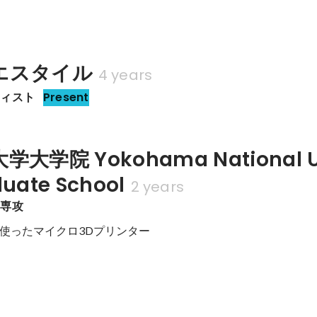
エスタイル
4 years
ティスト
Present
大学院 Yokohama National U
duate School
2 years
学専攻
使ったマイクロ3Dプリンター