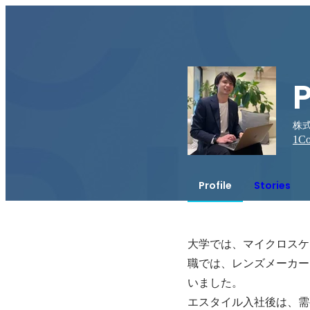
P
株
1
Co
Profile
Stories
大学では、マイクロスケ
職では、レンズメーカー
いました。

エスタイル入社後は、需