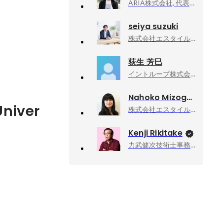
ARIA株式会社, 代表取締役
seiya suzuki
株式会社エスタイル, データサイエンス事業部
荻生 芳巳
イントループ株式会社, 営業本部
Nahoko Mizoguchi
niver
株式会社エスタイル, コーポレートグループ 人事企画チーム
Kenji Rikitake
力武健次技術士事務所, 所長