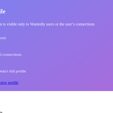
ile
n is visible only to Wantedly users or the user’s connections
osts
l connections
da's full profile
view profile
ts