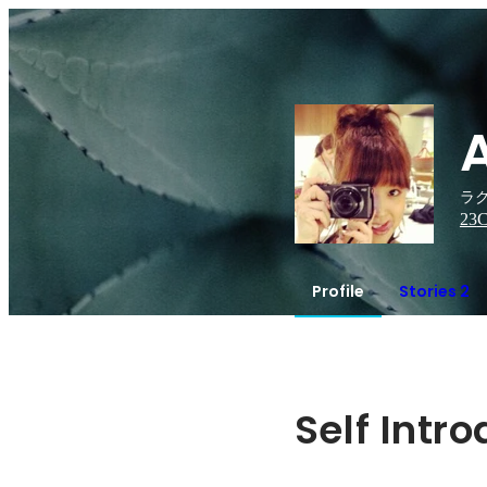
ラク
23
C
Profile
Stories 2
Self Intr