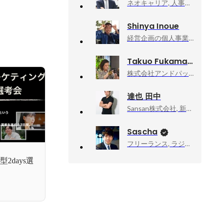
ネオキャリア, 人事戦略本部 本部長
Shinya Inoue
経営企画の個人事業主, 経営顧問と業務委託
Takuo Fukamachi
株式会社アンドパッド, 社長室
達也 田中
Sansan株式会社, 新卒採用グループマネージャー
Sascha
フリーランス, ラジオDJ・ナビゲーター
2days選