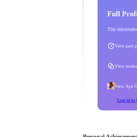
Full Prof
This informatio
View past p
View mutua
View Aya Oe
Log in to 
Personal Achievemen