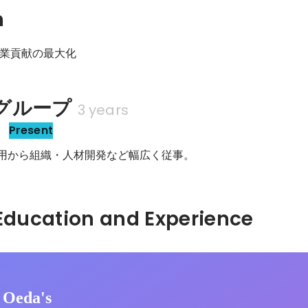
n
業貢献の最大化
グループ
3 years
ー
Present
採用から組織・人材開発など幅広く従事。
Hidden: Education and Experience	
 Oeda's