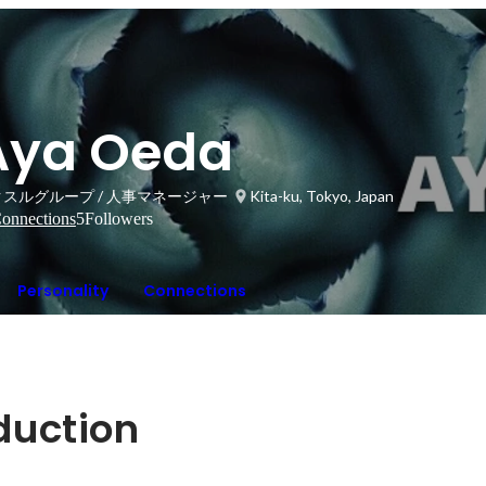
Aya Oeda
スルグループ / 人事マネージャー
Kita-ku, Tokyo, Japan
onnections
5
Followers
Personality
Connections
oduction