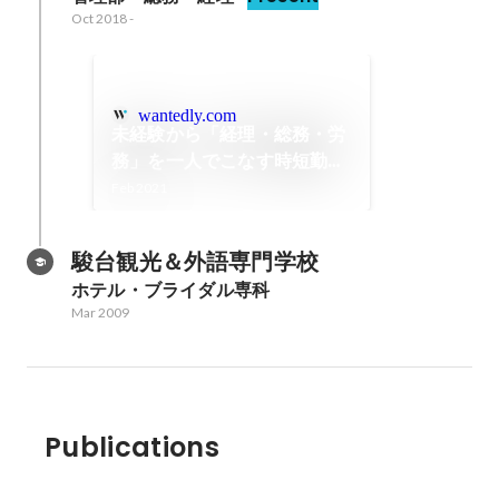
Oct 2018
-
wantedly.com
未経験から「経理・総務・労
務」を一人でこなす時短勤務
のスーパーママ社員！
Feb 2021
駿台観光＆外語専門学校
ホテル・ブライダル専科
Mar 2009
Publications