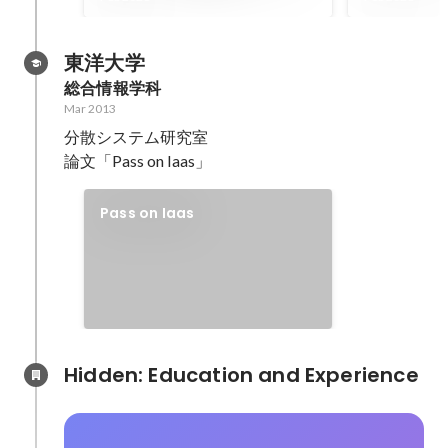
を開催しました - Findy
エンジニア
Tech Blog
とは| PFU
東洋大学
総合情報学科
Mar 2013
分散システム研究室

論文「Pass on Iaas」
Pass on Iaas
Hidden: Education and Experience	