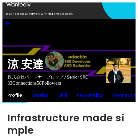
Open in app
Business social network with 4M professionals
涼 安達
株式会社パートナープロップ / Senior SRE
33
Connections
58
Followers
Profile
Stories
Skill
Personality
Connectio
Infrastructure made si
mple