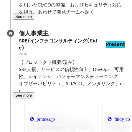
を用いたCI/CDの整備、およびセキュリティ対応
を担う。あわせて開発チームへ深く
See more
個人事業主
SRE/インフラコンサルティング(Sid
Present
e)
2018
-
【プロジェクト概要/現在】

SRE支援、サービスの信頼性向上、DevOps、可用
性、レイテンシ、パフォーマンスチューニング、
オブザーバビリティ、SLI/SLO、メンタリング、et
c
See more
prtimes.jp
findy-cod
「TECH WORLD
「ありがと
Hackathon 2025」豪華審
りのモチベー