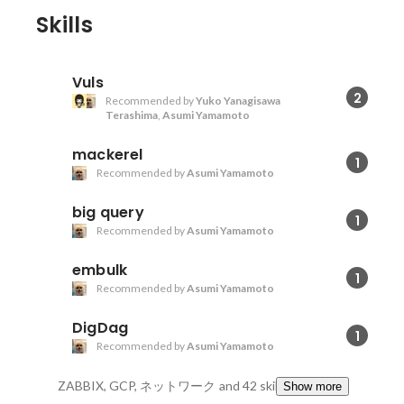
Skills
Vuls
2
Recommended by
Yuko Yanagisawa
Terashima
,
Asumi Yamamoto
mackerel
1
Recommended by
Asumi Yamamoto
big query
1
Recommended by
Asumi Yamamoto
embulk
1
Recommended by
Asumi Yamamoto
DigDag
1
Recommended by
Asumi Yamamoto
ZABBIX, GCP, ネットワーク
and 42 skills
Show more