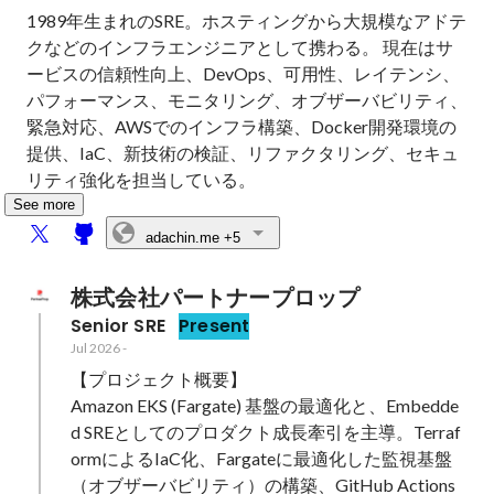
1989年生まれのSRE。ホスティングから大規模なアドテ
クなどのインフラエンジニアとして携わる。 現在はサ
ービスの信頼性向上、DevOps、可用性、レイテンシ、
パフォーマンス、モニタリング、オブザーバビリティ、 
緊急対応、AWSでのインフラ構築、Docker開発環境の
提供、IaC、新技術の検証、リファクタリング、セキュ
リティ強化を担当している。
See more
adachin.me
+5
株式会社パートナープロップ
Senior SRE
Present
Jul 2026
-
【プロジェクト概要】

Amazon EKS (Fargate) 基盤の最適化と、Embedde
d SREとしてのプロダクト成長牽引を主導。Terraf
ormによるIaC化、Fargateに最適化した監視基盤
（オブザーバビリティ）の構築、GitHub Actions