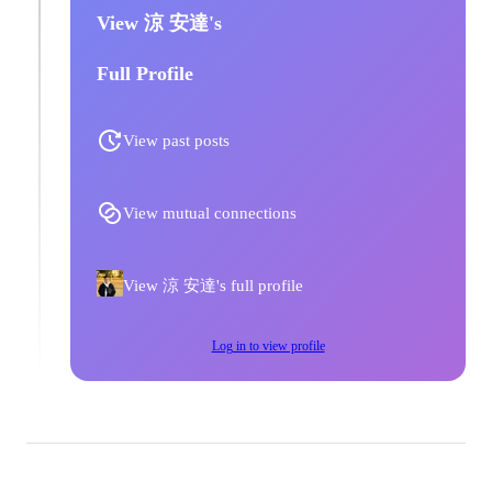
View 涼 安達's
Full Profile
View past posts
View mutual connections
View 涼 安達's full profile
Log in to view profile