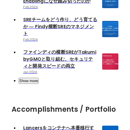
Enablingになぜ踏み切ったのか
Feb 2026
SREチームをどう作り、どう育てる
か ― Findy横断SREのマネジメン
ト
Feb 2026
ファインディの横断SREがTakumi
byGMOと取り組む、セキュリテ
ィと開発スピードの両立
Jan 2026
Show more
Accomplishments / Portfolio
Lancersをコンテナへ本番移行す