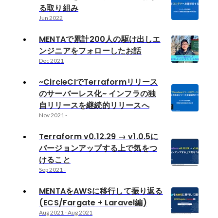
る取り組み
Jun 2022
MENTAで累計200人の駆け出しエ
ンジニアをフォローしたお話
Dec 2021
~CircleCIでTerraformリリース
のサーバーレス化~ インフラの独
自リリースを継続的リリースへ
Nov 2021
-
Terraform v0.12.29 → v1.0.5に
バージョンアップする上で気をつ
けること
Sep 2021
-
MENTAをAWSに移行して振り返る
(ECS/Fargate + Laravel編)
Aug 2021
-
Aug 2021