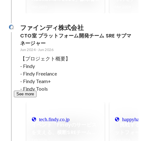
査員&スポンサー決定！
Engineer 
Dec 2025
Mar 2024
ファインディ株式会社
CTO室 プラットフォーム開発チーム SRE サブマ
ネージャー
Jun 2024
-
Jun 2026
【プロジェクト概要】

- Findy

- Findy Freelance

- Findy Team+

- Findy Tools
See more
tech.findy.co.jp
happyha
イベント「Findyのサービス
「挑戦する
を支える、横断SREチームの
ットフォー
マネジメントと技術の挑戦」
られている
Feb 2026
Feb 2026