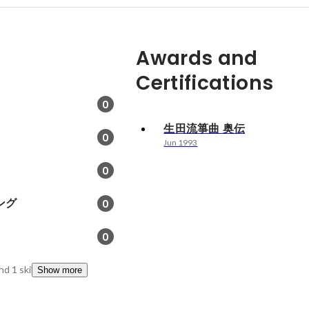
Awards and
Certifications
0
生田流箏曲 奥伝
0
Jun 1993
0
ング
0
0
nd 1 skills
Show more