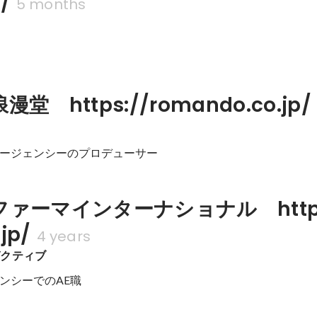
/
5 months
ー
堂　https://romando.co.jp/
ージェンシーのプロデューサー
ァーマインターナショナル　http:
jp/
4 years
ゼクティブ
ンシーでのAE職