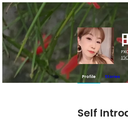
PX
15
C
Profile
Stories
Self Intr