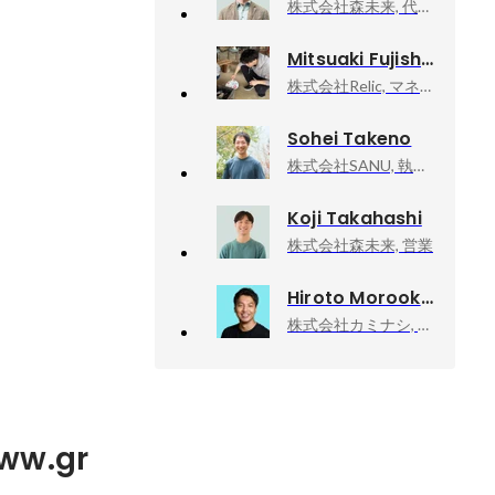
株式会社森未来, 代表取締役
Mitsuaki Fujishige
株式会社Relic, マネージャー・フルスタックエンジニア
Sohei Takeno
株式会社SANU, 執行役員 技術統括
Koji Takahashi
株式会社森未来, 営業
Hiroto Morooka
株式会社カミナシ, 代表取締役
w.gr