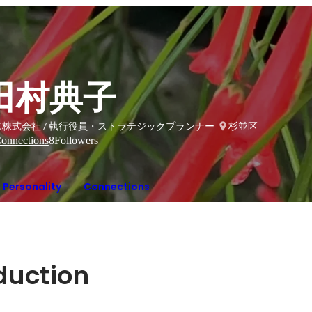
田村典子
C株式会社 / 執行役員・ストラテジックプランナー
杉並区
onnections
8
Followers
Personality
Connections
oduction