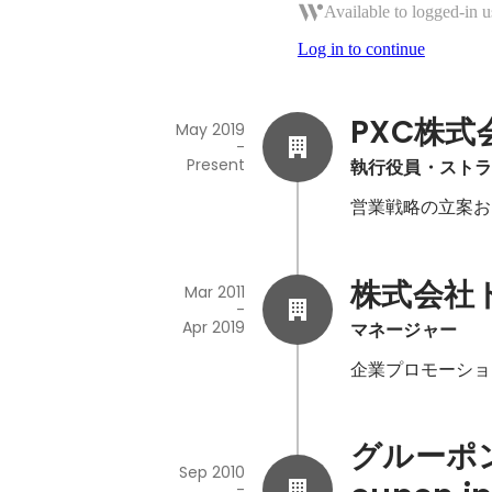
Available to logged-in u
Log in to continue
PXC株式
May 2019
-
Present
執行役員・スト
営業戦略の立案お
株式会社
Mar 2011
-
Apr 2019
マネージャー
企業プロモーショ
グルーポン
Sep 2010
-