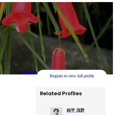
Message
Register to view full profile
Related Profiles
純平 浅野