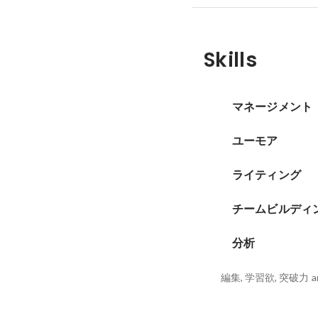
Skills
マネージメント
ユーモア
ライティング
チームビルディ
分析
編集, 学習欲, 突破力
a