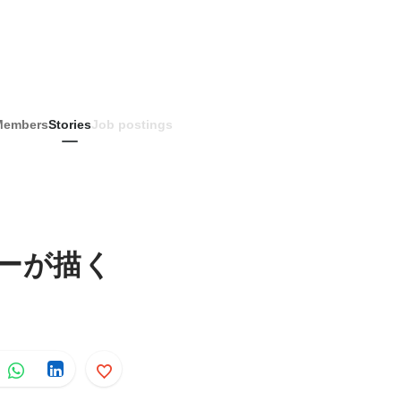
Members
Stories
Job postings
ーが描く