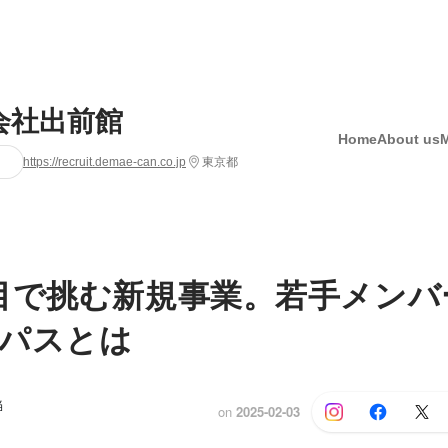
会社出前館
Home
About us
https://recruit.demae-can.co.jp
東京都
目で挑む新規事業。若手メンバ
パスとは
当
on
2025-02-03