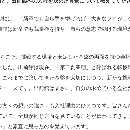
の軸と、出前館への入社を決めた背景について教えてくだ
の軸は、「新卒でも自ら手を挙げれば、大きなプロジェ
前館は新卒でも裁量権を持ち、自らの意志で動ける環境
。
からこそ、挑戦する環境と安定した基盤の両面を持つ会
ました。出前館は現在、「第二創業期」と呼ばれる転換
。これまでに築いてきた基盤を大切にしつつ、新たな挑
フェーズです。出前館はまさに、自分の求めている会社
の方々の想いの強さ」も入社理由のひとつです。皆さん
ていて、全員が同じ方向を見ていることが伝わってきま
い」と素直に思ったのを覚えています。