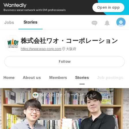
Open in app
Business social network with 0M professionals
Stories
Jobs
株式会社ワオ・コーポレーション
https://www.wao-corp.com
大阪府
Follow
Home
About us
Members
Stories
Job postings
株式会社ワオ・コーポレーション