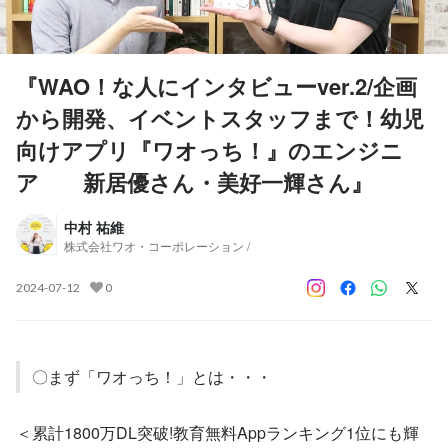
『WAO！な人にインタビューver.2/企画
から開発、イベントスタッフまで！幼児
向けアプリ『ワオっち！』のエンジニ
ア 新居優さん・美好一輝さん』
中村 祐維
株式会社ワオ・コーポレーション /
2024-07-12
0
〇まず「ワオっち！」とは・・・
＜累計1800万DL突破!教育無料Appランキング1位にも輝