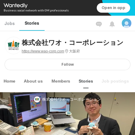
Open in app
Business social network with 0M professionals
Stories
Jobs
株式会社ワオ・コーポレーション
https://www.wao-corp.com
大阪府
Follow
Home
About us
Members
Stories
Job postings
株式会社ワオ・コーポレーション