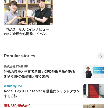
『WAO！な人にインタビュー
ver.2/企画から開発、イベント
スタッフまで！幼児向けアプリ
『ワオっち！』のエンジニ
ア 新居優さん・美好一輝さ
ん』
Popular stories
株式会社STAR UP
利他の精神と当事者意識：CPO池田八輝が語る
STAR UPの価値観と描く未来
Wantedly, Inc.
Node.js の HTTP server を優雅にシャットダウン
する方法
NINJAPAN株式会社