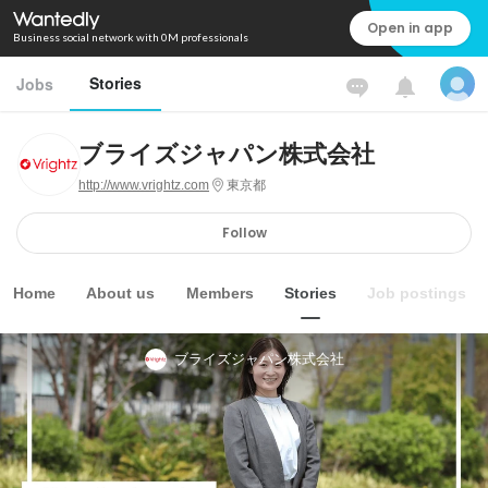
Open in app
Business social network with 0M professionals
Stories
Jobs
ブライズジャパン株式会社
http://www.vrightz.com
東京都
Follow
Home
About us
Members
Stories
Job postings
ブライズジャパン株式会社