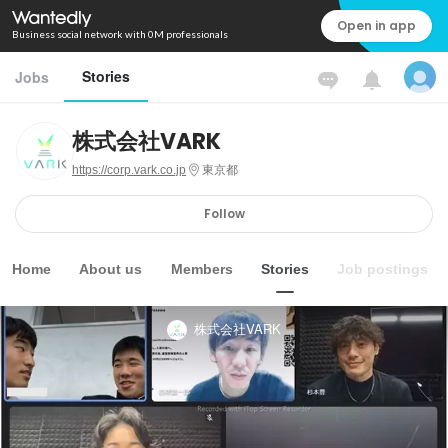
Open in app
Business social network with 0M professionals
Stories
Jobs
株式会社VARK
https://corp.vark.co.jp
東京都
Follow
Home
About us
Members
Stories
Job postings
株式会社VARK