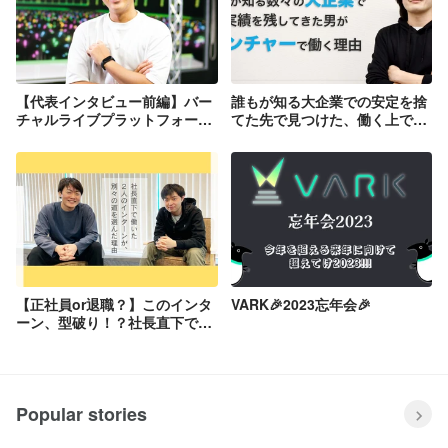
【代表インタビュー前編】バー
誰もが知る大企業での安定を捨
チャルライブプラットフォーム
てた先で見つけた、働く上で大
VARKの立ち上げと成長の変遷
切にしたいこと。
をインタビュー。世界一を目指
し、アジアチャンピオンになる
も、選んだのは社会を変えるよ
うなものづくりの道
【正社員or退職？】このインタ
VARK🎉2023忘年会🎉
ーン、型破り！？社長直下で働
いた2人のインターンが、別々
の道を選んだ理由
Popular stories