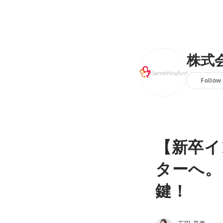
株式
Follow
【新卒イ
ターへ。
鍵！