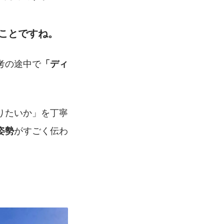
こと
ですね。
考の途中で
「ディ
りたいか」を丁寧
がすごく伝わ
姿勢