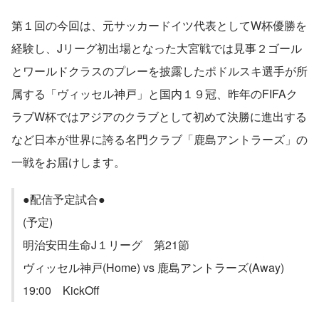
第１回の今回は、元サッカードイツ代表としてW杯優勝を
経験し、Jリーグ初出場となった大宮戦では見事２ゴール
とワールドクラスのプレーを披露したポドルスキ選手が所
属する「ヴィッセル神戸」と国内１９冠、昨年のFIFAク
ラブW杯ではアジアのクラブとして初めて決勝に進出する
など日本が世界に誇る名門クラブ「鹿島アントラーズ」の
一戦をお届けします。
●配信予定試合●
(予定)
明治安田生命J１リーグ　第21節
ヴィッセル神戸(Home) vs 鹿島アントラーズ(Away)
19:00　KickOff