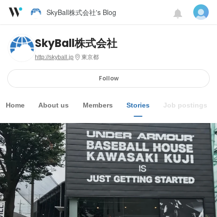
SkyBall株式会社's Blog
SkyBall株式会社
http://skyball.jp
東京都
Follow
Home
About us
Members
Stories
Job postings