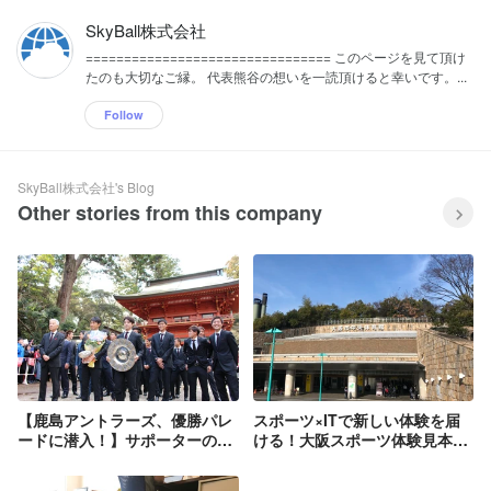
SkyBall株式会社
================================ このページを見て頂け
たのも大切なご縁。 代表熊谷の想いを一読頂けると幸いです。...
Follow
SkyBall株式会社's Blog
Other stories from this company
【鹿島アントラーズ、優勝パレ
スポーツ×ITで新しい体験を届
ードに潜入！】サポーターの熱
ける！大阪スポーツ体験見本市
狂を肌に触れて
に参加