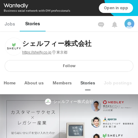
Open in app
Business social network with 0M professionals
Stories
Jobs
シェルフィー株式会社
https://shelfy.co.jp
東京都
Follow
Home
About us
Members
Stories
Job postings
シェルフィー株式会社