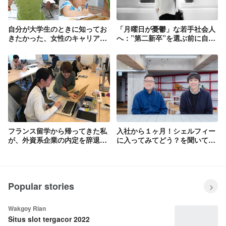
自分が大学生のときに知ってお
「月曜日が憂鬱」な若手社会人
きたかった、女性のキャリア戦
へ：”第二新卒”を選ぶ前に自分
略
の幸せを考えよう
フランス留学から帰ってきた私
入社から１ヶ月！シェルフィー
が、外資系企業の内定を辞退し
に入ってみてどう？を聞いてみ
て、建設×ITのスタートアップ
た【11月入社エンジニア編】
に入社した理由
Popular stories
Wakgoy Rian
Situs slot tergacor 2022