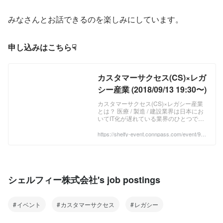
みなさんとお話できるのを楽しみにしています。
申し込みはこちら☟
カスタマーサクセス(CS)×レガ
シー産業 (2018/09/13 19:30〜)
カスタマーサクセス(CS)×レガシー産業
とは？ 医療 / 製造 / 建設業界は日本にお
いてIT化が遅れている業界のひとつで
す。 目には見えないしがらみがあった
り、ITリテラシーが総じて低かったりと
https://shelfy-event.connpass.com/event/967
73/?utm_campaign=event_participate_to_ow
レガシー 産業にITサービスを浸透させ、
ner&utm_source=notifications&utm_medium=
顧客を成功へと導くためには多くの労力
email&utm_content=title_link
や施策、サポートを必要とします。 ...
シェルフィー株式会社's job postings
イベント
カスタマーサクセス
レガシー