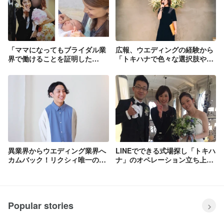
「ママになってもブライダル業
広報、ウエディングの経験から
界で働けることを証明した
「トキハナで色々な選択肢や可
い！」リクシィサポーターズイ
能性を見出したい」社員インタ
ンタビュー【眞下菜摘さん】
ビュー【渡辺優子さん】
異業界からウエディング業界へ
LINEでできる式場探し「トキハ
カムバック！リクシィ唯一の全
ナ」のオペレーション立ち上げ
国対応アドバイザーとして活
メンバー ！社員インタビュー
躍！社員インタビュー【伊藤峻
【松下実賀子さん】
二さん】
Popular stories