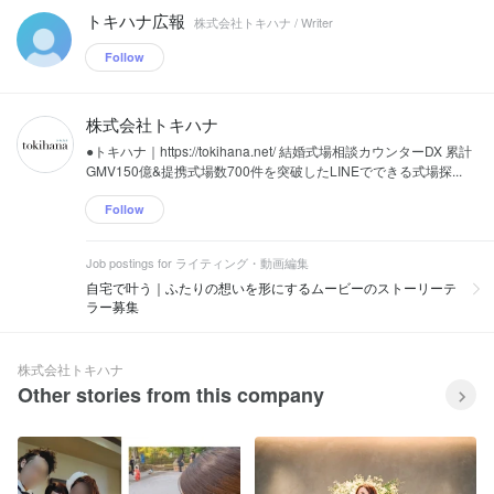
トキハナ広報
株式会社トキハナ / Writer
Follow
株式会社トキハナ
●トキハナ｜https://tokihana.net/ 結婚式場相談カウンターDX 累計
GMV150億&提携式場数700件を突破したLINEでできる式場探...
Follow
Job postings for ライティング・動画編集
自宅で叶う｜ふたりの想いを形にするムービーのストーリーテ
ラー募集
株式会社トキハナ
Other stories from this company