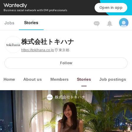
Open in app
Business social network with 0M professionals
Stories
Jobs
株式会社トキハナ
https://tokihana.co.jp
東京都
Follow
Home
About us
Members
Stories
Job postings
株式会社トキハナ