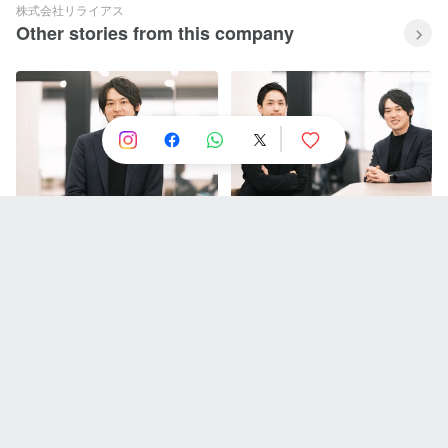
株式会社リライアス
Other stories from this company
【代表インタビュー前編】新卒
【対談】人が採れない時代。採
でリクルートに入社し9年。法
用にこそコンサルの手が必要。
人営業・新規事業・商品企画を
─リライアスの独自性と今後の
経験したことで感じた、ジレン
採用マーケットの変化─
マと起業への想い。
【FAQ】候補者からよく聞かれ
クライアントサクセス（採用サ
る質問、まとめて答えてみた！
ポート事務）チームの遠藤さん