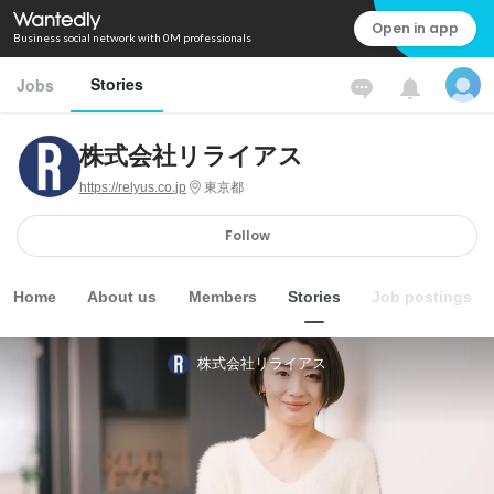
Open in app
Business social network with 0M professionals
Stories
Jobs
株式会社リライアス
https://relyus.co.jp
東京都
Follow
Home
About us
Members
Stories
Job postings
株式会社リライアス