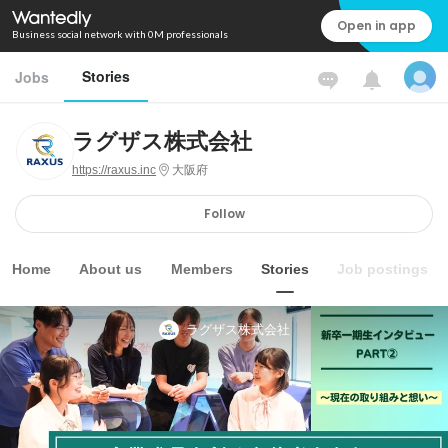
Open in app
Business social network with 0M professionals
Stories
Jobs
ラグザス株式会社
https://raxus.inc
大阪府
Follow
Home
About us
Members
Stories
Job postings
ラグザス株式会社