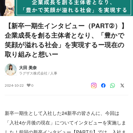
【新卒一期生インタビュー（PART②）】
企業成長を創る主体者となり、「豊かで
笑顔が溢れる社会」を実現するー現在の
取り組みと想いー
大田 美奈
ラグザス株式会社 / 人事
2024-10-22
0
新卒一期生として入社した24新卒の皆さんに、今回は
「入社4か月後の現在」についてインタビューを実施しま
した！前回の新卒インタビュー【PART①】では、入社ま