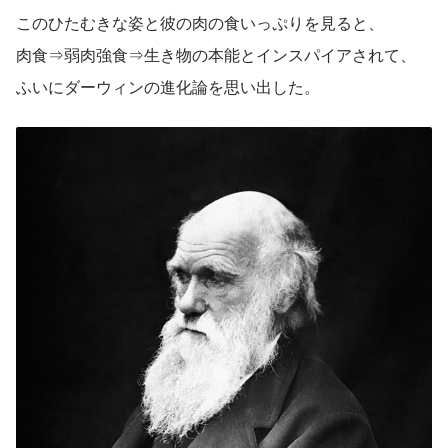
このひたむきな姿と彼の肉の食いっぷりを見ると、
肉食⇒弱肉強食⇒生き物の本能とインスパイアされて、
ふいにダーウィンの進化論を思い出した。