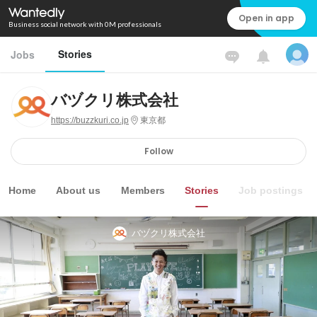
Open in app
Business social network with 0M professionals
Stories
Jobs
バヅクリ株式会社
https://buzzkuri.co.jp
東京都
Follow
Home
About us
Members
Stories
Job postings
バヅクリ株式会社