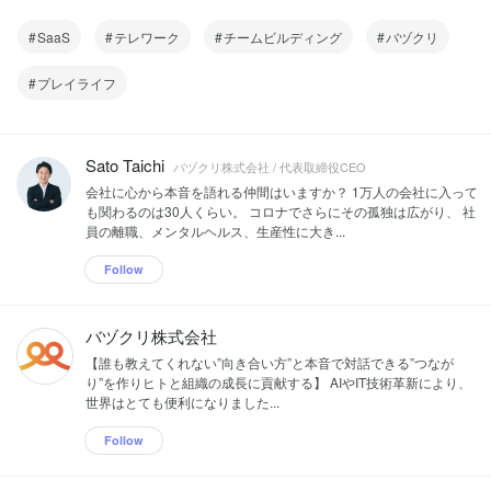
SaaS
テレワーク
チームビルディング
バヅクリ
プレイライフ
Sato Taichi
バヅクリ株式会社 / 代表取締役CEO
会社に心から本音を語れる仲間はいますか？ 1万人の会社に入って
も関わるのは30人くらい。 コロナでさらにその孤独は広がり、 社
員の離職、メンタルヘルス、生産性に大き...
Follow
バヅクリ株式会社
【誰も教えてくれない”向き合い方”と本音で対話できる”つなが
り”を作りヒトと組織の成長に貢献する】 AIやIT技術革新により、
世界はとても便利になりました...
Follow