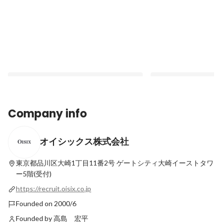
Company info
オイシックス株式会社
入社から約5年で、Oisix EC事業の副本部
食に特化したCVCファ
長に──20代から事業責任者を経験。30代
創出”の最前線を学ぶ─
で会社を牽引する存在へ
ラ・大地の学生インタ
東京都品川区大崎1丁目11番2号
ゲートシティ大崎イーストタワ
Latest
Latest
ー5階(受付)
https://recruit.oisix.co.jp
Founded on 2000/6
Founded by 高島 宏平