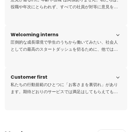
役職や年次にとらわれず、すべての社員が対等に意見を交
わせる“フラットな組織”を目指しています。

上司と部下というよりも、"同じ目的を持つチームの一員"と
して、ともに考え、ともに成長していく文化が根づいてい
Welcoming interns
ます。
圧倒的な成長環境で学生のうちから働いてみたい、社会人
としての最高のスタートダッシュを切るために、他ではで
きない経験をしたいといった上昇志向の学生に対して、イ
ンターンシップの受け入れを行っています。

内定先が決まった4年生でも、受け入れが可能です。※2022
Customer first
年度インターン受入実績：30名

※約10ポジションの就業型インターンを随時募集中
私たちの行動規範のひとつに「お客さまを裏切れ」があり
ます。期待どおりのサービスでは満足はしてもらえても、
感動は生まれません。期待を超え、いい意味でお客さまを
裏切ったサービスや商品からのみ、感動は生まれます。ど
うやって期待の半歩先の価値を提供するか。それを全身全
霊で考えていきます。