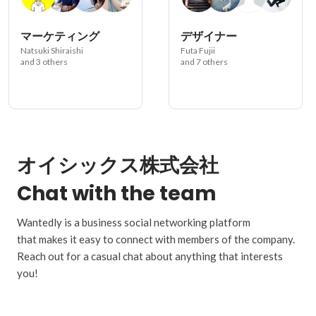
マーケティング
デザイナー
Natsuki Shiraishi
Futa Fujii
and 3 others
and 7 others
オイシックス株式会社
Chat with the team
Wantedly is a business social networking platform
that makes it easy to connect with members of the company.
Reach out for a casual chat about anything that interests
you!