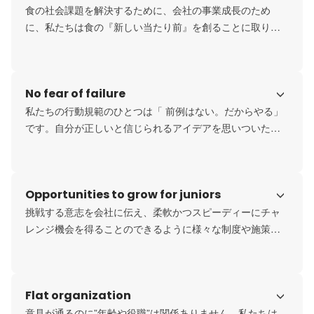
食の社会課題を解決するために、会社の事業成長のため
に、私たちは食の『新しい当たり前』を創ることに取り組
み続けています。日本で新鮮な食品がインターネットで買
える当たり前を創った「Oisix」という食品宅配サービスも
その一つです。

No fear of failure
「自分の行動によって、社会を変えたい」そんな気持ちの
ある方と一緒に、さらに多くの『新しい当たり前』を創
私たちの行動規範のひとつは「 前例はない。だからやる」
り、非連続的成長をし続けていきたいと考えています。
です。自分が正しいと信じられるアイデアを思いついた
ら、スモールスタートでいいから試してみて、その結果を
もとに次の打ち手を考えます。失敗を恐れず、スピーディ
ーに実行し、学びを得て成長していくメンバーが多いの
Opportunities to grow for juniors
で、「やりたい」を多く持つ人にとっては挑戦しやすい環
境です。
挑戦する意志を会社に伝え、柔軟かつスピーディーにチャ
レンジ機会を得ることのできるように様々な制度や施策を
実施しています。企業の成長とともに社員一人一人が挑戦
を繰り返し、その中で主体的に自身のキャリアを切り開い
ていける。そんなカルチャーが組織に根づくことを目指し
Flat organization
ています。
意見が通るのに”年齢や役職”は関係ありません。私たちは、