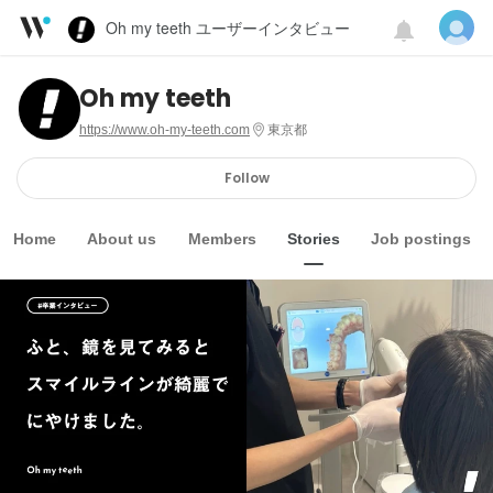
Oh my teeth ユーザーインタビュー
Oh my teeth
https://www.oh-my-teeth.com
東京都
Follow
Home
About us
Members
Stories
Job postings