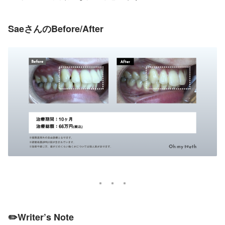
SaeさんのBefore/After
✏️Writer’s Note